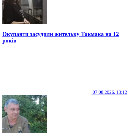
Окупанти засудили жительку Токмака на 12
років
07.08.2026, 13:12