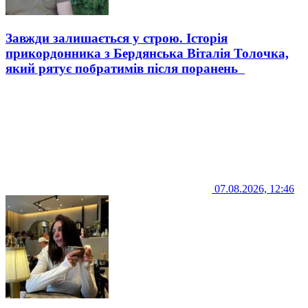
Завжди залишається у строю. Історія
прикордонника з Бердянська Віталія Толочка,
який рятує побратимів після поранень
07.08.2026, 12:46