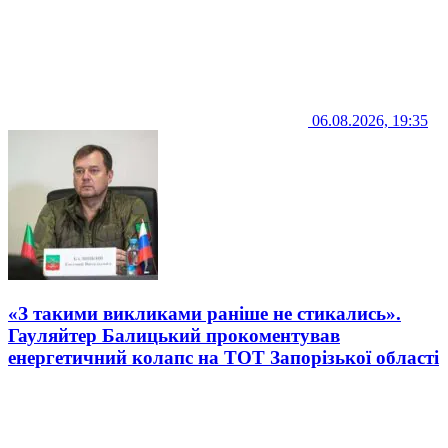
06.08.2026, 19:35
«З такими викликами раніше не стикались».
Гауляйтер Балицький прокоментував
енергетичний колапс на ТОТ Запорізької області