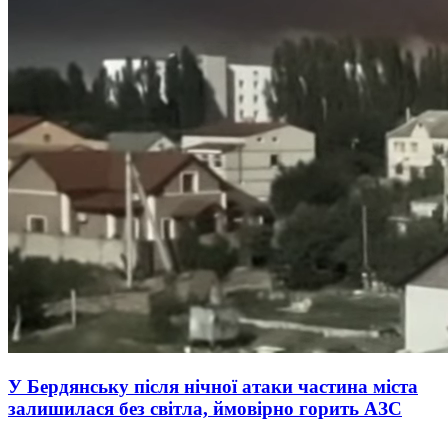
У Бердянську після нічної атаки частина міста
залишилася без світла, ймовірно горить АЗС