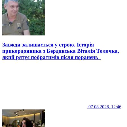
Завжди залишається у строю. Історія
прикордонника з Бердянська Віталія Толочка,
який рятує побратимів після поранень
07.08.2026, 12:46