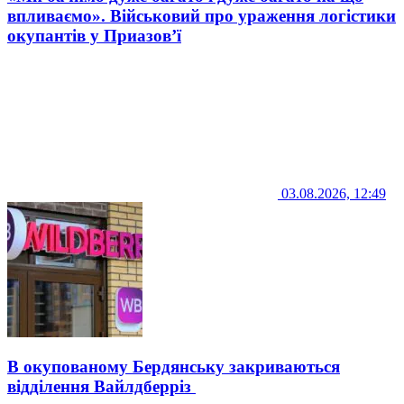
впливаємо». Військовий про ураження логістики
окупантів у Приазов’ї
03.08.2026, 12:49
В окупованому Бердянську закриваються
відділення Вайлдберріз