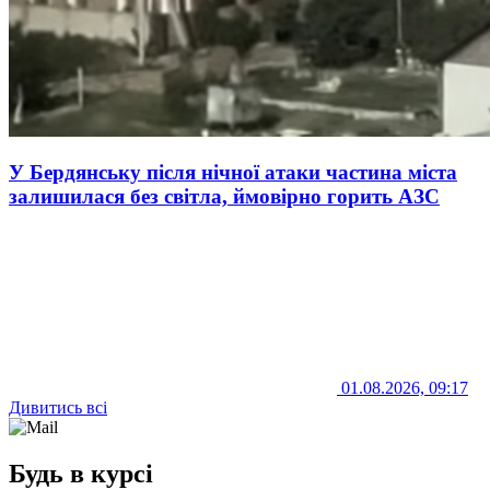
У Бердянську після нічної атаки частина міста
залишилася без світла, ймовірно горить АЗС
01.08.2026, 09:17
Дивитись всі
Будь в курсі