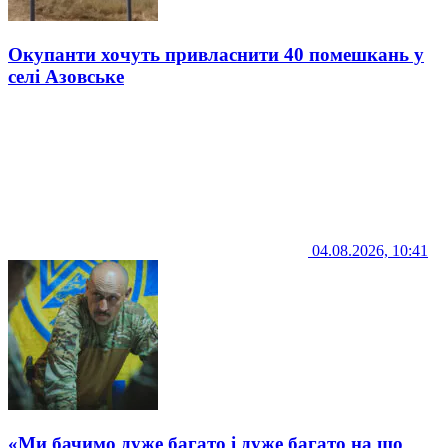
Окупанти хочуть привласнити 40 помешкань у
селі Азовське
04.08.2026, 10:41
«Ми бачимо дуже багато і дуже багато на що