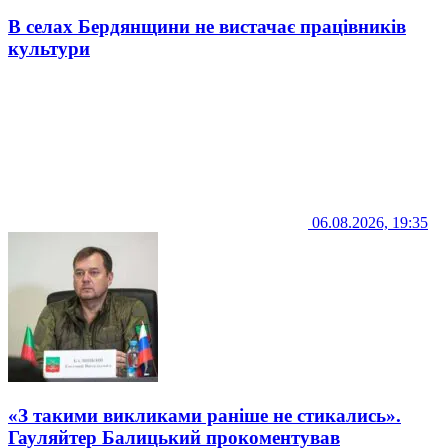
В селах Бердянщини не вистачає працівників
культури
06.08.2026, 19:35
«З такими викликами раніше не стикались».
Гауляйтер Балицький прокоментував