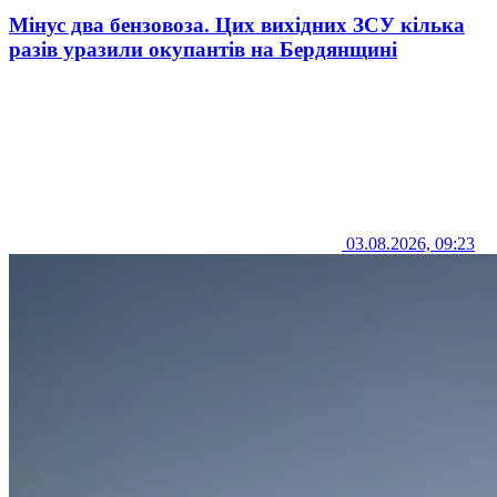
Мінус два бензовоза. Цих вихідних ЗСУ кілька
разів уразили окупантів на Бердянщині
03.08.2026, 09:23