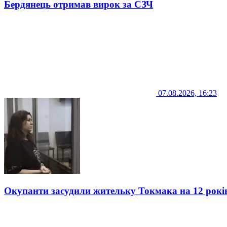
Бердянець отримав вирок за СЗЧ
07.08.2026, 16:23
Окупанти засудили жительку Токмака на 12 рокі