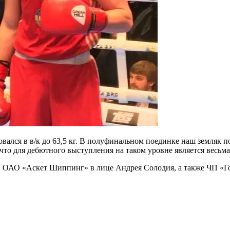
ался в в/к до 63,5 кг. В полуфинальном поединке наш земляк по
 что для дебютного выступления на таком уровне является весьм
в ОАО «Аскет Шиппинг» в лице Андрея Солодия, а также ЧП «Г