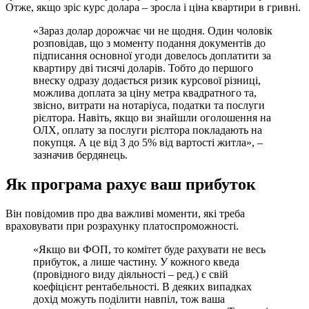
Отже, якщо зріс курс долара – зросла і ціна квартири в гривні.
«Зараз долар дорожчає чи не щодня. Один чоловік
розповідав, що з моменту подання документів до
підписання основної угоди довелось доплатити за
квартиру дві тисячі доларів. Тобто до першого
внеску одразу додається ризик курсової різниці,
можлива доплата за ціну метра квадратного та,
звісно, витрати на нотаріуса, податки та послуги
рієлтора. Навіть, якщо ви знайшли оголошення на
ОЛХ, оплату за послуги рієлтора покладають на
покупця. А це від 3 до 5% від вартості житла», –
зазначив бердянець.
Як програма рахує ваш прибуток
Він повідомив про два важливі моменти, які треба
враховувати при розрахунку платоспроможності.
«Якщо ви ФОП, то комітет буде рахувати не весь
прибуток, а лише частину. У кожного кведа
(провідного виду діяльності – ред.) є свій
коефіцієнт рентабельності. В деяких випадках
дохід можуть поділити навпіл, тож ваша