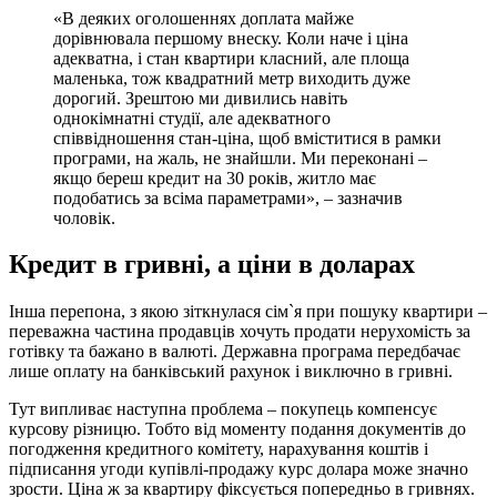
«В деяких оголошеннях доплата майже
дорівнювала першому внеску. Коли наче і ціна
адекватна, і стан квартири класний, але площа
маленька, тож квадратний метр виходить дуже
дорогий. Зрештою ми дивились навіть
однокімнатні студії, але адекватного
співвідношення стан-ціна, щоб вміститися в рамки
програми, на жаль, не знайшли. Ми переконані –
якщо береш кредит на 30 років, житло має
подобатись за всіма параметрами», – зазначив
чоловік.
Кредит в гривні, а ціни в доларах
Інша перепона, з якою зіткнулася сім`я при пошуку квартири –
переважна частина продавців хочуть продати нерухомість за
готівку та бажано в валюті. Державна програма передбачає
лише оплату на банківський рахунок і виключно в гривні.
Тут випливає наступна проблема – покупець компенсує
курсову різницю. Тобто від моменту подання документів до
погодження кредитного комітету, нарахування коштів і
підписання угоди купівлі-продажу курс долара може значно
зрости. Ціна ж за квартиру фіксується попередньо в гривнях.