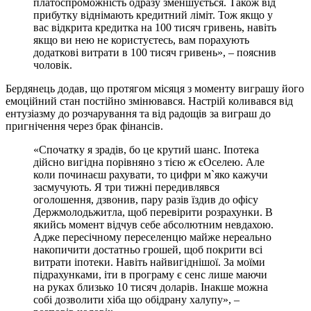
платоспроможність одразу зменшується. Також від
прибутку віднімають кредитний ліміт. Тож якщо у
вас відкрита кредитка на 100 тисяч гривень, навіть
якщо ви нею не користуєтесь, вам порахують
додаткові витрати в 100 тисяч гривень», – пояснив
чоловік.
Бердянець додав, що протягом місяця з моменту виграшу його
емоційний стан постійно змінювався. Настрій коливався від
ентузіазму до розчарування та від радощів за виграш до
пригнічення через брак фінансів.
«Спочатку я зрадів, бо це крутий шанс. Іпотека
дійсно вигідна порівняно з тією ж єОселею. Але
коли починаєш рахувати, то цифри м`яко кажучи
засмучують. Я три тижні передивлявся
оголошення, дзвонив, пару разів їздив до офісу
Держмолодьжитла, щоб перевірити розрахунки. В
якийсь момент відчув себе абсолютним невдахою.
Адже пересічному переселенцю майже нереально
накопичити достатньо грошей, щоб покрити всі
витрати іпотеки. Навіть найвигіднішої. За моїми
підрахунками, іти в програму є сенс лише маючи
на руках близько 10 тисяч доларів. Інакше можна
собі дозволити хіба що обідрану халупу», –