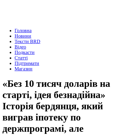
Головна
Новини
Тексти BRD
Відео
Подкасти
Статті
Підтримати
Магазин
«Без 10 тисяч доларів на
старті, ідея безнадійна»
Історія бердянця, який
виграв іпотеку по
держпрограмі, але