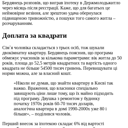
Бердянець розповів, що виграв іпотеку в Держмолодьжитло
через місяць після реєстрації. Каже, що для багатьох це
неймовірне везіння, але зрештою удача обернулася
підвищеною тривожністю, а пошуки того самого житла –
розчаруванням.
Доплата за квадрати
Сім`я чоловіка складається з трьох осіб, тож шукали
двокімнатну квартиру. Бердянець пояснив, що програма
обмежує учасників за кількома параметрами: вік житла до 50
років, площа до 52,5 метрів квадратних та вартість одного
квадрата не більше 54500 тисяч гривень. Перевищувати ці
норми можна, але за власний кошт.
«Ніколи не думав, що знайти квартиру в Києві так
важко. Враження, що власники спеціально
завищують ціни лише тому, що їх майно підходить
під програму. Двушка з ремонтом у будинку
початку 1970х років 60-70 тисяч доларів,
аналогічна квартира в домі 1990-2000х уже 80 і
більше», – поділився чоловік.
Перший внесок за іпотекою складає 6% від вартості