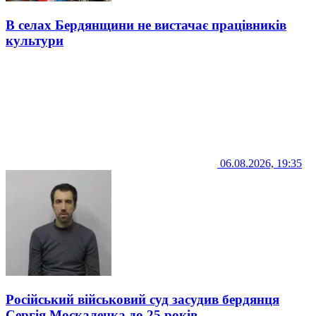
В селах Бердянщини не вистачає працівників
культури
06.08.2026, 19:35
Російський військовий суд засудив бердянця
Сергія Москаленка до 25 років