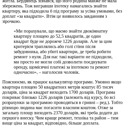
житла. Бердянець зізнався, що його родина майже не мала
збережень. Тож вигравши іпотеку намагались знайти
квартиру, яка підходила б під програму за усіма умовами, без
доплат «за квадрати». Втім це виявилось завданням з
зірочкою.
«Ми порахували, що маємо знайти двокімнатну
квартиру площею до 52,5 квадратів, де один
квадрат буде не дорожче 1226 доларів. Але за цим
критерієм траплялись або голі стіни після
забудовника, або убиті квартири, де треба робити
ремонт з нуля. Для нас такі варіанти не підходили,
ми просто не могли собі дозволити поєднувати
оренду, щомісячні платежі за іпотекою та ремонт
одночасно», – наголосив чоловік.
Пояснюємо, як працює калькулятор програми. Умовно якщо
квартира площею 50 квадратних метрів коштує 85 тисяч
доларів, ціна за квадрат виходить 1700 доларів. Програма
покриває близько 1226 доларів (залежить від курсу, бо всі
розрахунки за програмою проводяться в гривні – ред.). Тобто
різницю людина має погасити власним коштом. Отже за
загальну площу виходить 2370 доларів, які треба додати до
першого внеску. Чим краще ремонт, техніка та район – тим
вище ціна за квадрат, відповідно, більше доплата.