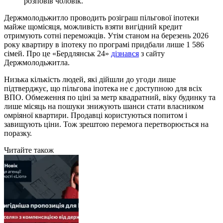
розповів чоловік.
Держмолодьжитло проводить розіграш пільгової іпотеки
майже щомісяця, можливість взяти вигідний кредит
отримують сотні переможців. Утім станом на березень 2026
року квартиру в іпотеку по програмі придбали лише 1 586
сімей. Про це «Бердлянськ 24»
дізнався
з сайту
Держмолодьжитла.
Низька кількість людей, які дійшли до угоди лише
підтверджує, що пільгова іпотека не є доступною для всіх
ВПО. Обмеження по ціні за метр квадратний, віку будинку та
лише місяць на пошуки знижують шанси стати власником
омріяної квартири. Продавці користуються попитом і
завищують ціни. Тож зрештою перемога перетворюється на
поразку.
Читайте також