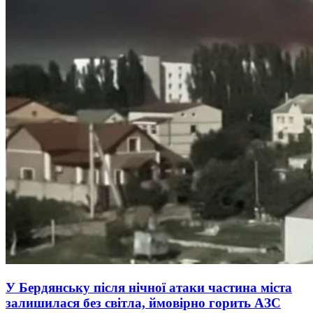
У Бердянську після нічної атаки частина міста
залишилася без світла, ймовірно горить АЗС