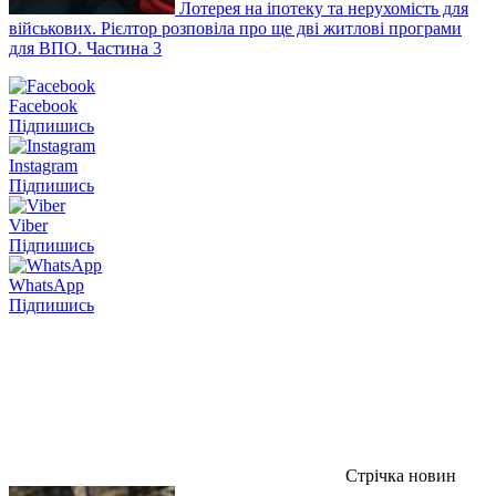
Лотерея на іпотеку та нерухомість для
військових. Рієлтор розповіла про ще дві житлові програми
для ВПО. Частина 3
Facebook
Підпишись
Instagram
Підпишись
Viber
Підпишись
WhatsApp
Підпишись
Стрічка новин