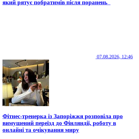
який рятує побратимів після поранень
07.08.2026, 12:46
Фітнес-тренерка із Запоріжжя розповіла про
вимушений переїзд до Фінляндії, роботу в
онлайні та очікування миру