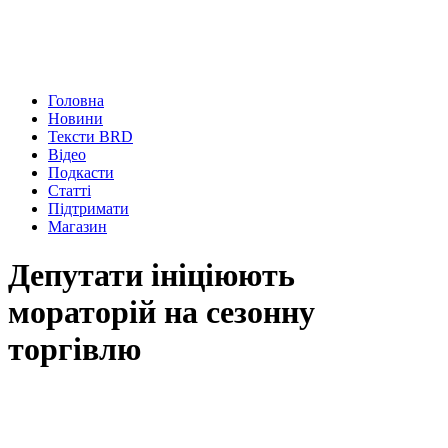
Головна
Новини
Тексти BRD
Відео
Подкасти
Статті
Підтримати
Магазин
Депутати ініціюють
мораторій на сезонну
торгівлю