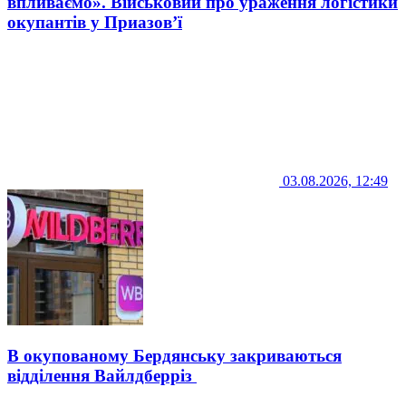
впливаємо». Військовий про ураження логістики
окупантів у Приазов’ї
03.08.2026, 12:49
В окупованому Бердянську закриваються
відділення Вайлдберріз