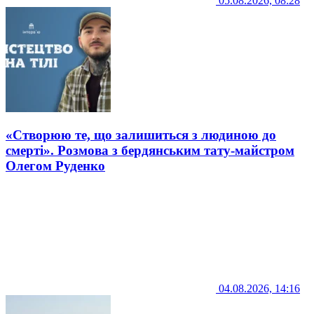
05.08.2026, 08:28
«Створюю те, що залишиться з людиною до
смерті». Розмова з бердянським тату-майстром
Олегом Руденко
04.08.2026, 14:16