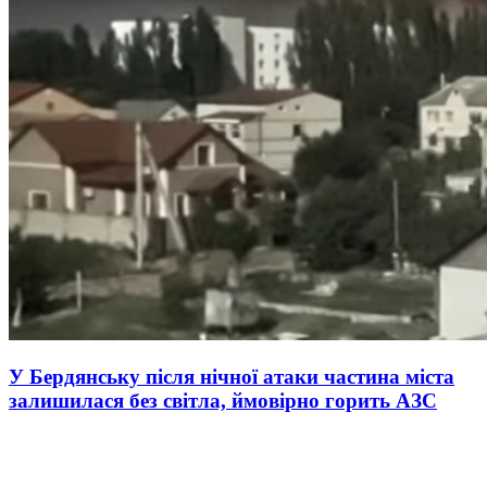
У Бердянську після нічної атаки частина міста
залишилася без світла, ймовірно горить АЗС