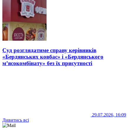
Суд розглядатиме справу керівників
«Бердянських ковбас» і «Бердянського
м’ясокомбінату» без їх присутності
29.07.2026, 16:09
Дивитись всі