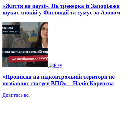
«Життя на паузі». Як тренерка із Запоріжжя
шукає спокій у Фінляндії та сумує за Азовом
«Прописка на підконтрольній території не
позбавляє статусу ВПО» – Надія Коренєва
Дивитись всі