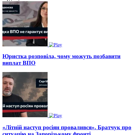
Юристка розповіла, чому можуть позбавити
виплат ВПО
«Літній наступ росіян провалився». Братчук про
ситуацію на Запорізькому фронті