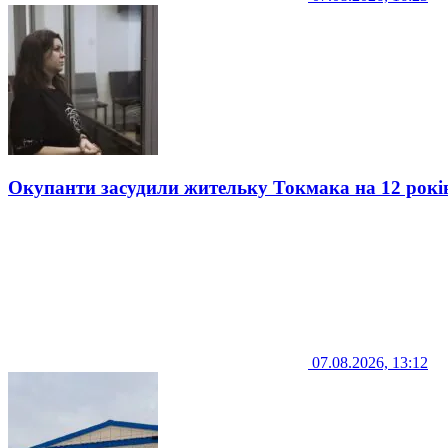
Окупанти засудили жительку Токмака на 12 рокі
07.08.2026, 13:12