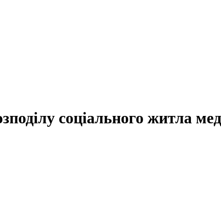
озподілу соціального житла м