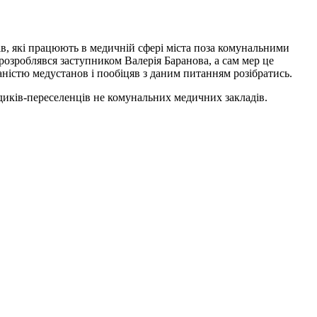
в, які працюють в медичній сфері міста поза комунальними
розроблявся заступником Валерія Баранова, а сам мер це
аністю медустанов і пообіцяв з даним питанням розібратись.
иків-переселенців не комунальних медичних закладів.