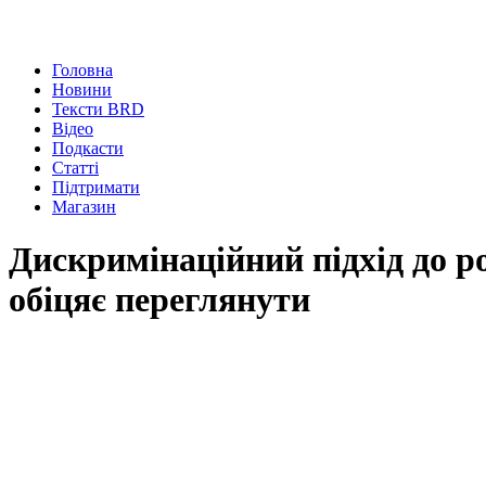
Головна
Новини
Тексти BRD
Відео
Подкасти
Статті
Підтримати
Магазин
Дискримінаційний підхід до р
обіцяє переглянути