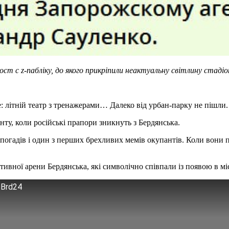
ост с z-пабліку, до якого прикріпили неактуальну світлину стадіо
е: літній театр з тренажерами… Далеко від урбан-парку не пішли.
ту, коли російські прапори зникнуть з Бердянська.
 спогадів і один з перших брехливих мемів окупантів. Коли вони
тивної арени Бердянська, які символічно співпали із появою в мі
 Brd24