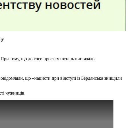
ну
 При тому, що до того проекту питань вистачало.
 повідомляли, що «нацисти при відступі із Бердянська знищили
сті чужинців.