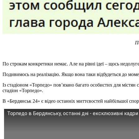
П
По строкам конкретики немає. Але на рівні ідеї – щось недолуг
Подивимось на реалізацію. Якщо вона таки відбудеться до момен
Із стадіоном «Торпедо» пов’язано багато особистих для містян
стадіон «Торпедо».
В «Бердянськ 24» є відео останніх миттєвостей найбільшої спор
Торпедо в Бердянську, останні дні - ексклюзивні кадри