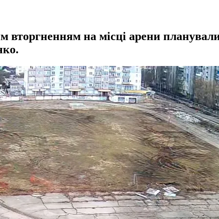
вторгненням на місці арени планували п
нко.