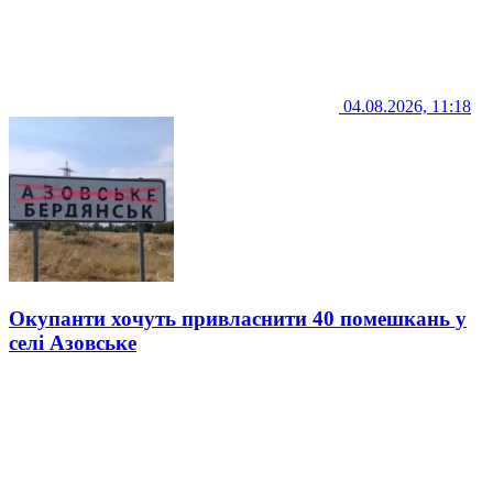
04.08.2026, 11:18
Окупанти хочуть привласнити 40 помешкань у
селі Азовське