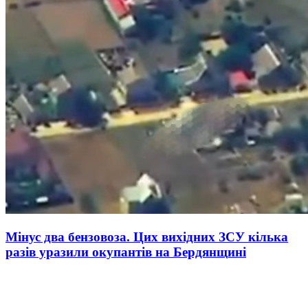
Мінус два бензовоза. Цих вихідних ЗСУ кілька
разів уразили окупантів на Бердянщині