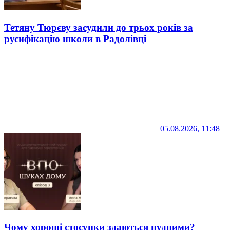
Тетяну Тюрєву засудили до трьох років за
русифікацію школи в Радолівці
05.08.2026, 11:48
Чому хороші стосунки здаються нудними?