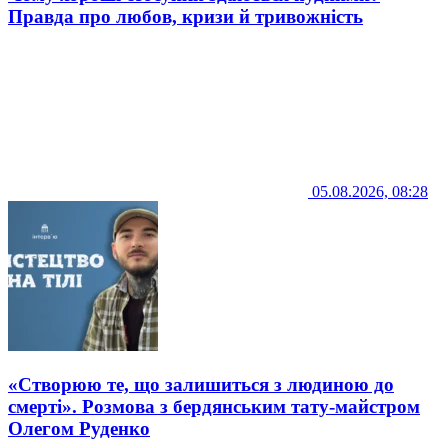
Правда про любов, кризи й тривожність
05.08.2026, 08:28
«Створюю те, що залишиться з людиною до
смерті». Розмова з бердянським тату-майстром
Олегом Руденко