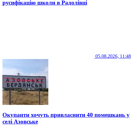
русифікацію школи в Радолівці
05.08.2026, 11:48
Окупанти хочуть привласнити 40 помешкань у
селі Азовське