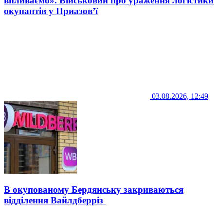
впливаємо». Військовий про ураження логістики
окупантів у Приазов’ї
03.08.2026, 12:49
В окупованому Бердянську закриваються
відділення Вайлдберріз