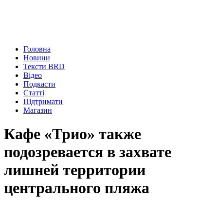
Головна
Новини
Тексти BRD
Відео
Подкасти
Статті
Підтримати
Магазин
Кафе «Трио» также
подозревается в захвате
лишней территории
центрального пляжа