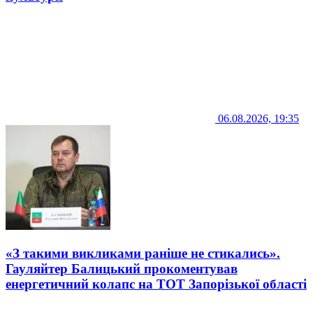
06.08.2026, 19:35
«З такими викликами раніше не стикались».
Гауляйтер Балицький прокоментував
енергетичний колапс на ТОТ Запорізької області