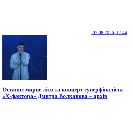
07.08.2026, 17:44
Останнє мирне літо та концерт суперфіналіста
«Х-фактора» Дмитра Волканова – архів