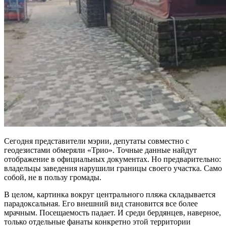
Сегодня представители мэрии, депутаты совместно с
геодезистами обмеряли «Трио». Точные данные найдут
отображение в официальных документах. Но предварительно:
владельцы заведения нарушили границы своего участка. Само
собой, не в пользу громады.
В целом, картинка вокруг центрального пляжа складывается
парадоксальная. Его внешний вид становится все более
мрачным. Посещаемость падает. И среди бердянцев, наверное,
только отдельные фанаты конкретно этой территории