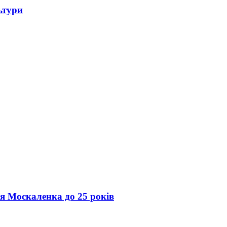
ьтури
ія Москаленка до 25 років