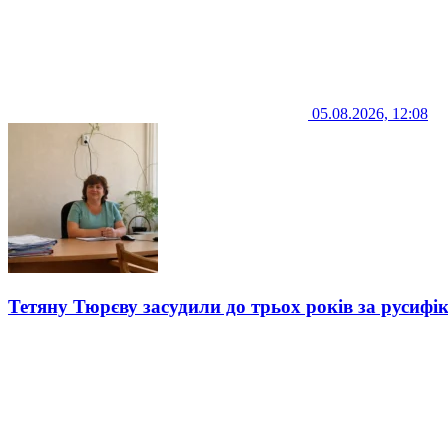
05.08.2026, 12:08
Тетяну Тюрєву засудили до трьох років за русифі