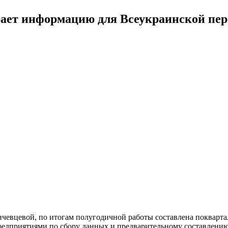
рает информацию для Всеукраинской пере
чевцевой, по итогам полугодичной работы составлена поквартал
редприятиями по сбору данных и предварительному составлению