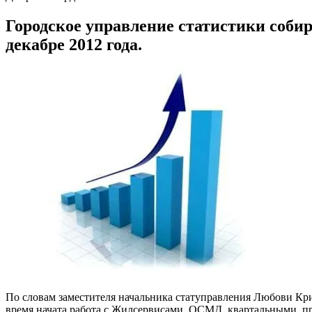
Городское управление статистики соби
декабре 2012 года.
По словам заместителя начальника статуправления Любови Кри
время начата работа с Жилсервисами, ОСМД, квартальными, п