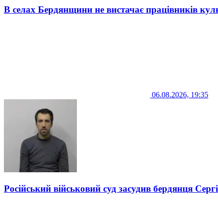
В селах Бердянщини не вистачає працівників кул
06.08.2026, 19:35
Російський військовий суд засудив бердянця Серг