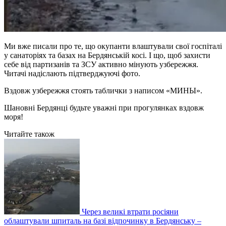
Ми вже писали про те, що окупанти влаштували свої госпіталі
у санаторіях та базах на Бердянській косі. І що, щоб захисти
себе від партизанів та ЗСУ активно мінують узбережжя.
Читачі надіслають підтверджуючі фото.
Вздовж узбережжя стоять таблички з написом «МИНЫ».
Шановні Бердянці будьте уважні при прогулянках вздовж
моря!
Читайте також
Через великі втрати росіяни
облаштували шпиталь на базі відпочинку в Бердянську –