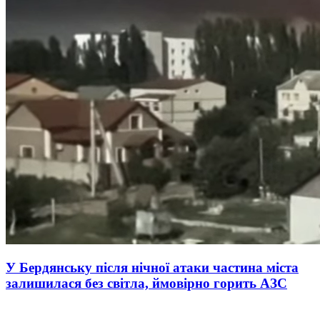
У Бердянську після нічної атаки частина міста
залишилася без світла, ймовірно горить АЗС