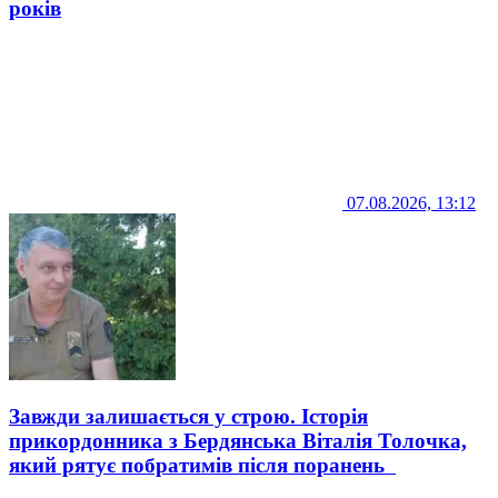
років
07.08.2026, 13:12
Завжди залишається у строю. Історія
прикордонника з Бердянська Віталія Толочка,
який рятує побратимів після поранень