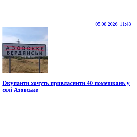
05.08.2026, 11:48
Окупанти хочуть привласнити 40 помешкань у
селі Азовське