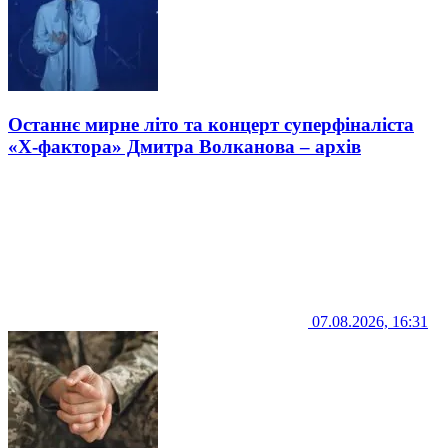
Останнє мирне літо та концерт суперфіналіста
«Х-фактора» Дмитра Волканова – архів
07.08.2026, 16:31