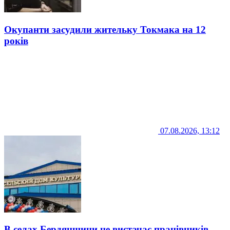
Окупанти засудили жительку Токмака на 12
років
07.08.2026, 13:12
В селах Бердянщини не вистачає працівників