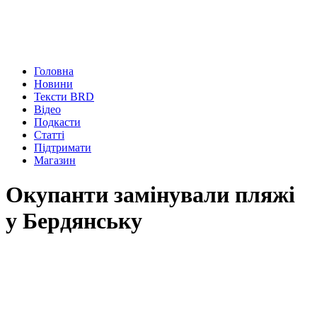
Головна
Новини
Тексти BRD
Відео
Подкасти
Статті
Підтримати
Магазин
Окупанти замінували пляжі
у Бердянську