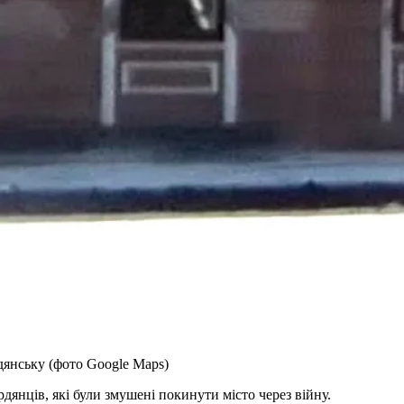
рдянську (фото Google Maps)
янців, які були змушені покинути місто через війну.