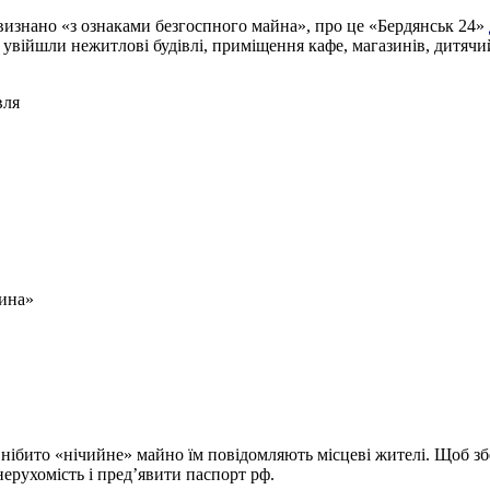
 визнано «з ознаками безгоспного майна», про це «Бердянськ 24»
увійшли нежитлові будівлі, приміщення кафе, магазинів, дитячий 
вля
тина»
 нібито «нічийне» майно їм повідомляють місцеві жителі. Щоб зб
ерухомість і пред’явити паспорт рф.