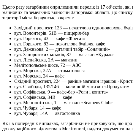
Цього разу загарбники оприлюднили перелік із 17 об’єктів, які
майнових та земельних відносин Запорізької області. До списку 
території міста Бердянськ, зокрема:
Західний проспект, 123 — нежитлова одноповерхова буді
вул. Волонтерів, 51В — піццерія-бар
вул. Горького, 43 — кафе «Фрегат»
вул. Горького, 83 — нежитлова будівля, кафе
вул. Дежньова, 2 — дитячий табір «Сонячний»
вул. Запорозьких козаків, 87 — магазин «Кураж»
вул. Лієпайська, 2А — магазин
Мелітопольське шосе, 72 — АЗС
вул. Морська, 22А — стоматологія
вул. Морська, 24 — кафе
Східний проспект, 224 — раніше магазин іграшок «Крис
вул. Свободи, 135/146 — колишній магазин «Продукти»
вул. Софіївська, 9 — кафе-бар «Роги і копита»
вул. Софіївська, 34В — кафе
вул. Меннонітська, 1 — магазин «Seamens Club»
вул. Чубаря, 14 — кафе
вул. Чубаря, 14А — автостоянка
Як і в попередніх випадках, загарбники не приховують, що про
до окупаційного відомства в Мелітополі, надати документи на н