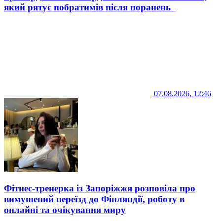
який рятує побратимів після поранень
07.08.2026, 12:46
Фітнес-тренерка із Запоріжжя розповіла про
вимушений переїзд до Фінляндії, роботу в
онлайні та очікування миру