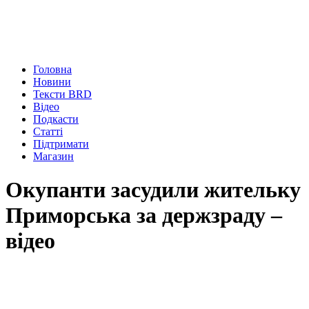
Головна
Новини
Тексти BRD
Відео
Подкасти
Статті
Підтримати
Магазин
Окупанти засудили жительку
Приморська за держзраду –
відео