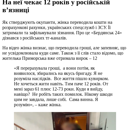
На неї чекає 12 років у російській
в’язниці
Як стверджують окупанти, жінка переводила кошти на
розрахункові рахунки, українських спецслужб і ЗСУ. Її
затримали та зафільмували зізнання. Про це «Бердянськ 24»
дізнався з російських тг-каналів.
На відео жінка визнає, що переводила гроші, але запевняє, що
не усвідомлювала куди саме. Також з її слів стало відомо, що
жителька Приморська вже отримала вирок – 12
«Я перерахувала гроші, а вони потім, як
виявилося, збирались на якусь бригаду. Я не
розуміла наслідків. Все життя пішло кувирком.
Не хочеться жити навіть. Тим паче 12 років. От
мені зараз 61 плюс 12-73 роки. Куди я вийду,
навіщо? Не робіть таких помилок. Нікому шкоди
цим не завдала, лише собі. Сама винна. Я
розумію», – каже жінка.