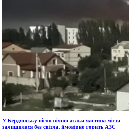
У Бердянську після нічної атаки частина міста
залишилася без світла, ймовірно горить АЗС