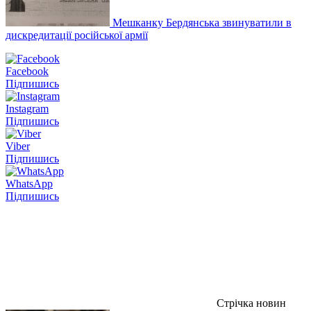
Мешканку Бердянська звинуватили в
дискредитації російської армії
Facebook
Підпишись
Instagram
Підпишись
Viber
Підпишись
WhatsApp
Підпишись
Стрічка новин