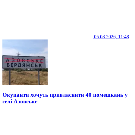
05.08.2026, 11:48
Окупанти хочуть привласнити 40 помешкань у
селі Азовське