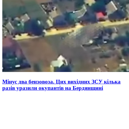
Мінус два бензовоза. Цих вихідних ЗСУ кілька
разів уразили окупантів на Бердянщині