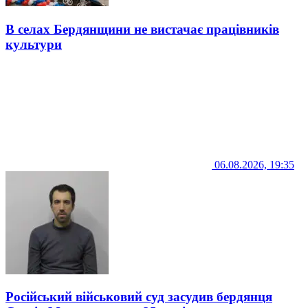
В селах Бердянщини не вистачає працівників
культури
06.08.2026, 19:35
Російський військовий суд засудив бердянця