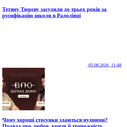
Тетяну Тюрєву засудили до трьох років за
русифікацію школи в Радолівці
05.08.2026, 11:48
Чому хороші стосунки здаються нудними?
Правда про любов, кризи й тривожність