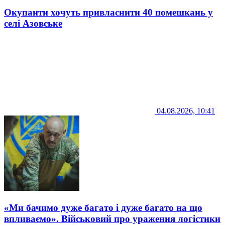
Окупанти хочуть привласнити 40 помешкань у
селі Азовське
04.08.2026, 10:41
«Ми бачимо дуже багато і дуже багато на що
впливаємо». Військовий про ураження логістики