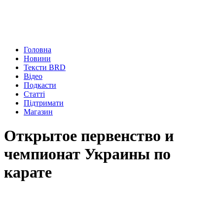
Головна
Новини
Тексти BRD
Відео
Подкасти
Статті
Підтримати
Магазин
Открытое первенство и
чемпионат Украины по
карате