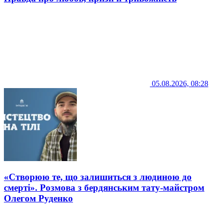
05.08.2026, 08:28
«Створюю те, що залишиться з людиною до
смерті». Розмова з бердянським тату-майстром
Олегом Руденко