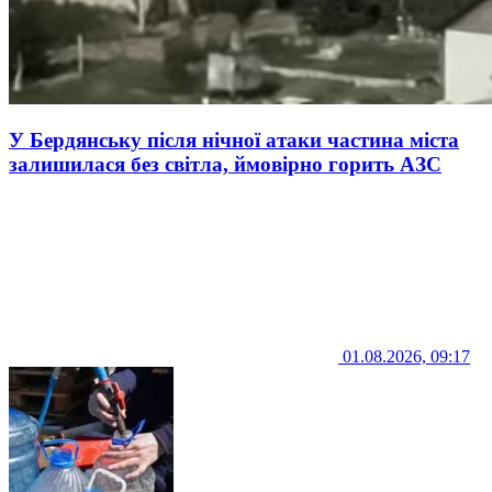
У Бердянську після нічної атаки частина міста
залишилася без світла, ймовірно горить АЗС
01.08.2026, 09:17