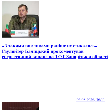
«З такими викликами раніше не стикались».
Гауляйтер Балицький прокоментував
енергетичний колапс на ТОТ Запорізької області
06.08.2026, 16:11