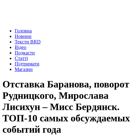
Головна
Новини
Тексти BRD
Відео
Подкасти
Статті
Підтримати
Магазин
Отставка Баранова, поворот
Рудницкого, Мирослава
Лисихун – Мисс Бердянск.
ТОП-10 самых обсуждаемых
событий года