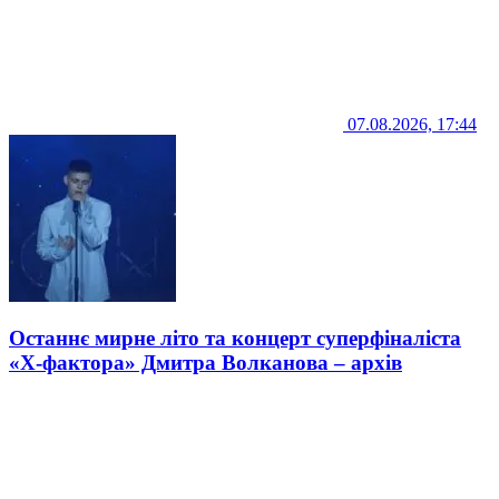
07.08.2026, 17:44
Останнє мирне літо та концерт суперфіналіста
«Х-фактора» Дмитра Волканова – архів