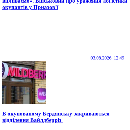
впливаємо». Військовий про ураження логістики
окупантів у Приазов’ї
03.08.2026, 12:49
В окупованому Бердянську закриваються
відділення Вайлдберріз