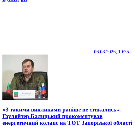
06.08.2026, 19:35
«З такими викликами раніше не стикались».
Гауляйтер Балицький прокоментував
енергетичний колапс на ТОТ Запорізької області