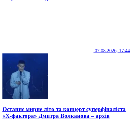
07.08.2026, 17:44
Останнє мирне літо та концерт суперфіналіста
«Х-фактора» Дмитра Волканова – архів