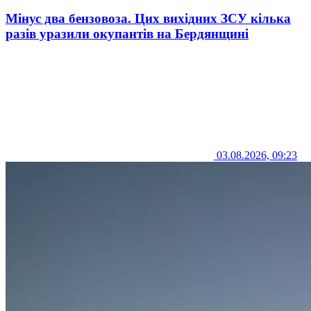
Мінус два бензовоза. Цих вихідних ЗСУ кілька
разів уразили окупантів на Бердянщині
03.08.2026, 09:23