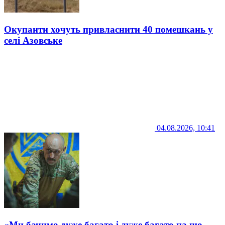
Окупанти хочуть привласнити 40 помешкань у
селі Азовське
04.08.2026, 10:41
«Ми бачимо дуже багато і дуже багато на що