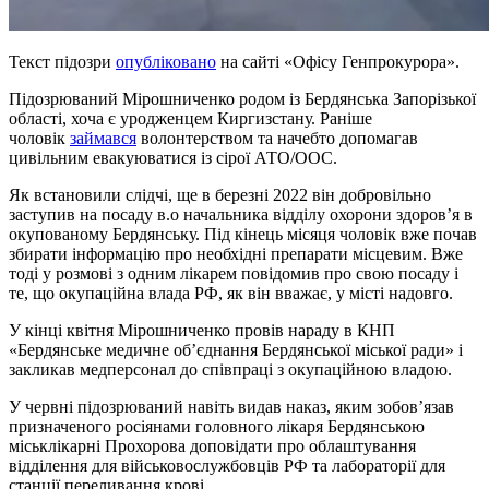
Текст підозри
опубліковано
на сайті «Офісу Генпрокурора».
Підозрюваний Мірошниченко родом із Бердянська Запорізької
області, хоча є уродженцем Киргизстану. Раніше
чоловік
займався
волонтерством та начебто допомагав
цивільним евакуюватися із сірої АТО/ООС.
Як встановили слідчі, ще в березні 2022 він добровільно
заступив на посаду в.о начальника відділу охорони здоров’я в
окупованому Бердянську. Під кінець місяця чоловік вже почав
збирати інформацію про необхідні препарати місцевим. Вже
тоді у розмові з одним лікарем повідомив про свою посаду і
те, що окупаційна влада РФ, як він вважає, у місті надовго.
У кінці квітня Мірошниченко провів нараду в КНП
«Бердянське медичне об’єднання Бердянської міської ради» і
закликав медперсонал до співпраці з окупаційною владою.
У червні підозрюваний навіть видав наказ, яким зобов’язав
призначеного росіянами головного лікаря Бердянською
міськлікарні Прохорова доповідати про облаштування
відділення для військовослужбовців РФ та лабораторії для
станції переливання крові.