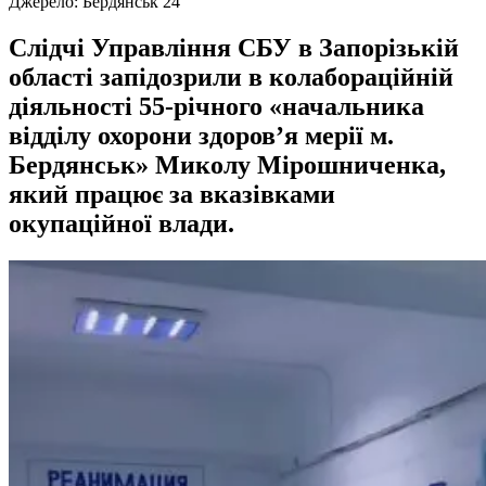
Джерело:
Бердянськ 24
Слідчі Управління СБУ в Запорізькій
області запідозрили в колабораційній
діяльності 55-річного «начальника
відділу охорони здоров’я мерії м.
Бердянськ» Миколу Мірошниченка,
який працює за вказівками
окупаційної влади.