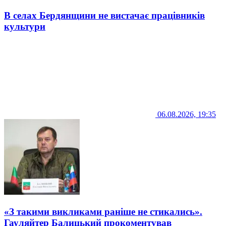
В селах Бердянщини не вистачає працівників
культури
06.08.2026, 19:35
«З такими викликами раніше не стикались».
Гауляйтер Балицький прокоментував