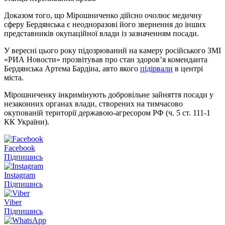
Доказом того, що Мірошниченко дійсно очолює медичну
сферу Бердянська є неодноразові його звернення до інших
представників окупаційної влади із зазначенням посади.
У вересні цього року підозрюваний на камеру російського ЗМІ
«РИА Новости» прозвітував про стан здоров’я коменданта
Бердянська Артема Бардіна, авто якого
підірвали
в центрі
міста.
Мірошниченку інкримінують добровільне зайняття посади у
незаконних органах влади, створених на тимчасово
окупованій території державою-агресором РФ (ч. 5 ст. 111-1
КК України).
Facebook
Підпишись
Instagram
Підпишись
Viber
Підпишись