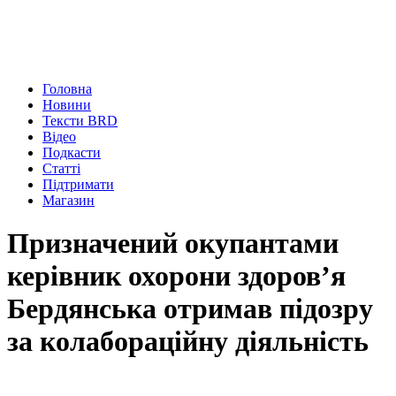
Головна
Новини
Тексти BRD
Відео
Подкасти
Статті
Підтримати
Магазин
Призначений окупантами
керівник охорони здоров’я
Бердянська отримав підозру
за колабораційну діяльність