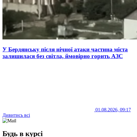
У Бердянську після нічної атаки частина міста
залишилася без світла, ймовірно горить АЗС
01.08.2026, 09:17
Дивитись всі
Будь в курсі