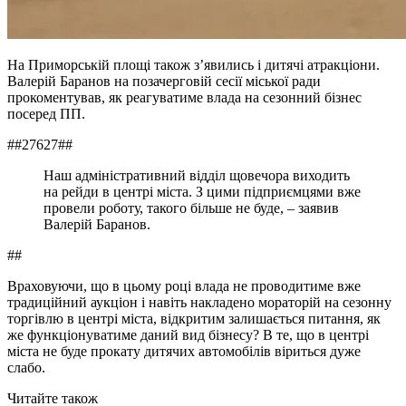
На Приморській площі також з’явились і дитячі атракціони.
Валерій Баранов на позачерговій сесії міської ради
прокоментував, як реагуватиме влада на сезонний бізнес
посеред ПП.
##27627##
Наш адміністративний відділ щовечора виходить
на рейди в центрі міста. З цими підприємцями вже
провели роботу, такого більше не буде, – заявив
Валерій Баранов.
##
Враховуючи, що в цьому році влада не проводитиме вже
традиційний аукціон і навіть накладено мораторій на сезонну
торгівлю в центрі міста, відкритим залишається питання, як
же функціонуватиме даний вид бізнесу? В те, що в центрі
міста не буде прокату дитячих автомобілів віриться дуже
слабо.
Читайте також