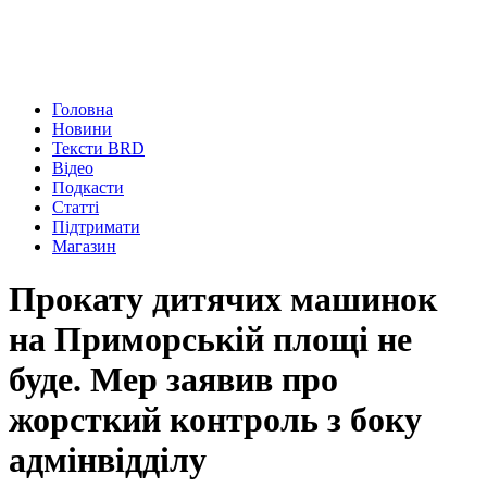
Головна
Новини
Тексти BRD
Відео
Подкасти
Статті
Підтримати
Магазин
Прокату дитячих машинок
на Приморській площі не
буде. Мер заявив про
жорсткий контроль з боку
адмінвідділу