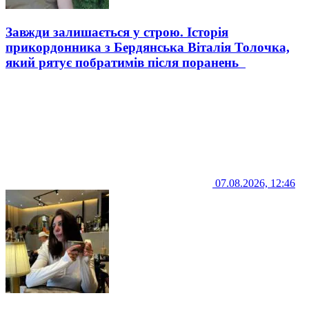
Завжди залишається у строю. Історія
прикордонника з Бердянська Віталія Толочка,
який рятує побратимів після поранень
07.08.2026, 12:46