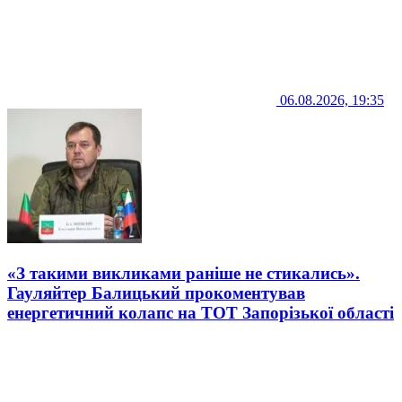
06.08.2026, 19:35
«З такими викликами раніше не стикались».
Гауляйтер Балицький прокоментував
енергетичний колапс на ТОТ Запорізької області