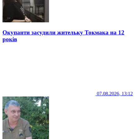
Окупанти засудили жительку Токмака на 12
років
07.08.2026, 13:12