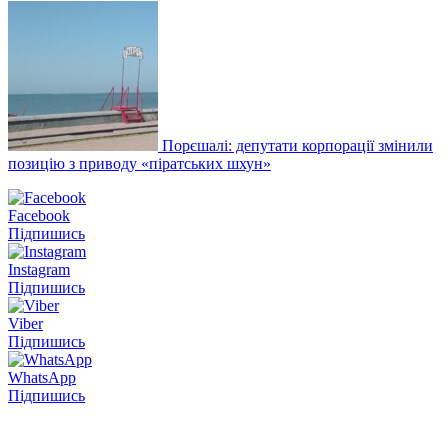
Порєшалі: депутати корпорації змінили
позицію з приводу «піратських шхун»
Facebook
Підпишись
Instagram
Підпишись
Viber
Підпишись
WhatsApp
Підпишись