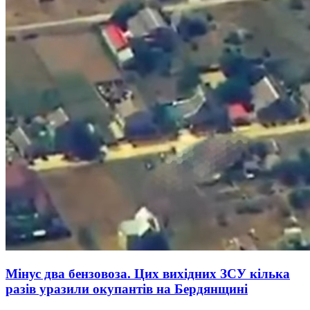
Мінус два бензовоза. Цих вихідних ЗСУ кілька
разів уразили окупантів на Бердянщині