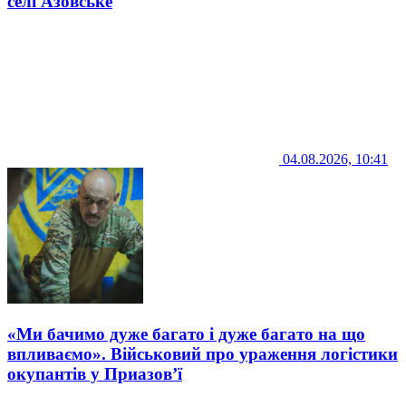
селі Азовське
04.08.2026, 10:41
«Ми бачимо дуже багато і дуже багато на що
впливаємо». Військовий про ураження логістики
окупантів у Приазов’ї