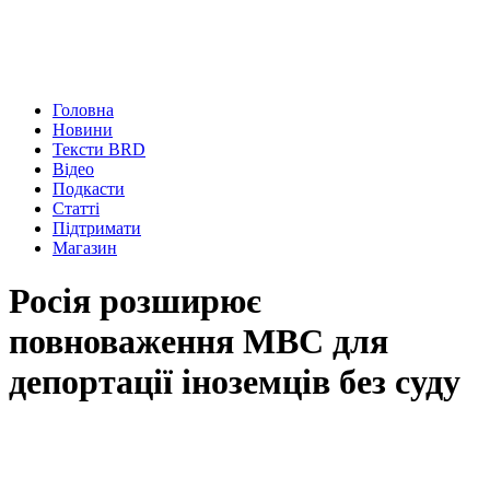
Головна
Новини
Тексти BRD
Відео
Подкасти
Статті
Підтримати
Магазин
Росія розширює
повноваження МВС для
депортації іноземців без суду