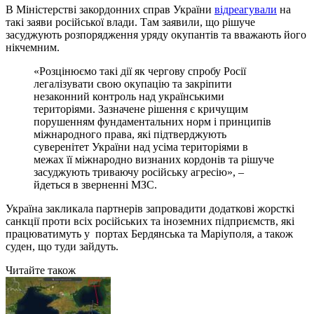
В Міністерстві закордонних справ України
відреагували
на
такі заяви російської влади. Там заявили, що рішуче
засуджують розпорядження уряду окупантів та вважають його
нікчемним.
«Розцінюємо такі дії як чергову спробу Росії
легалізувати свою окупацію та закріпити
незаконний контроль над українськими
територіями. Зазначене рішення є кричущим
порушенням фундаментальних норм і принципів
міжнародного права, які підтверджують
суверенітет України над усіма територіями в
межах її міжнародно визнаних кордонів та рішуче
засуджують триваючу російську агресію», –
йдеться в зверненні МЗС.
Україна закликала партнерів запровадити додаткові жорсткі
санкції проти всіх російських та іноземних підприємств, які
працюватимуть у портах Бердянська та Маріуполя, а також
суден, що туди зайдуть.
Читайте також