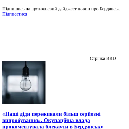
Підпишись на щотижневий дайджест новин про Бердянськ
Підписатися
Стрічка BRD
«Наші діди переживали більш серйозні
випробування». Окупаційна влада
прокоментувала блекаути в Бердянську