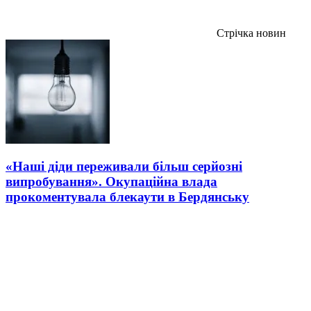
Стрічка новин
«Наші діди переживали більш серйозні
випробування». Окупаційна влада
прокоментувала блекаути в Бердянську