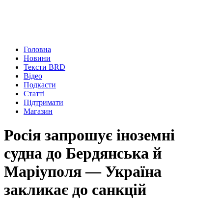
Головна
Новини
Тексти BRD
Відео
Подкасти
Статті
Підтримати
Магазин
Росія запрошує іноземні
судна до Бердянська й
Маріуполя — Україна
закликає до санкцій