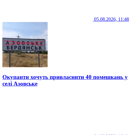
05.08.2026, 11:48
Окупанти хочуть привласнити 40 помешкань у
селі Азовське