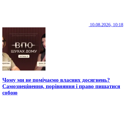
10.08.2026, 10:18
Чому ми не помічаємо власних досягнень?
Самознецінення, порівняння і право пишатися
собою