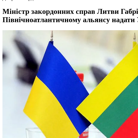
Міністр закордонних справ Литви Габрі
Північноатлантичному альянсу надати У