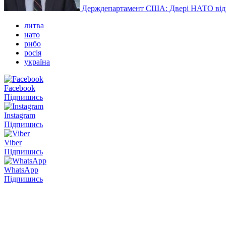
Держдепартамент США: Двері НАТО відкр
литва
нато
рнбо
росія
україна
Facebook
Підпишись
Instagram
Підпишись
Viber
Підпишись
WhatsApp
Підпишись