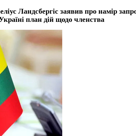
еліус Ландсбергіс заявив про намір зап
країні план дій щодо членства