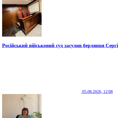
Російський військовий суд засудив бердянця Серг
05.08.2026, 12:08