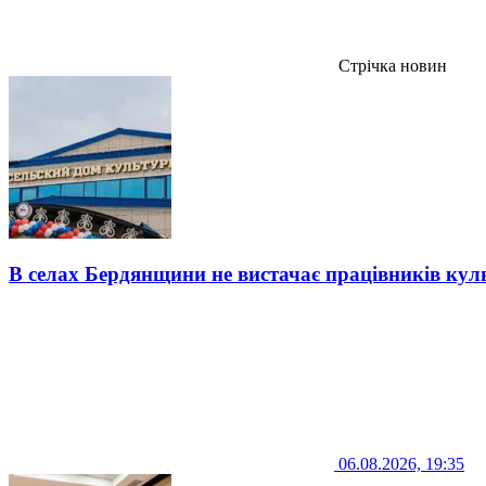
Стрічка новин
В селах Бердянщини не вистачає працівників кул
06.08.2026, 19:35