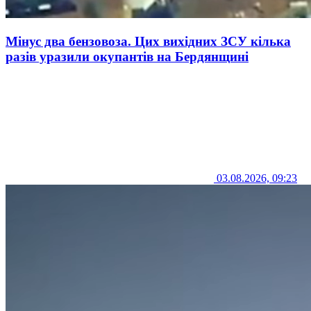
Мінус два бензовоза. Цих вихідних ЗСУ кілька
разів уразили окупантів на Бердянщині
03.08.2026, 09:23