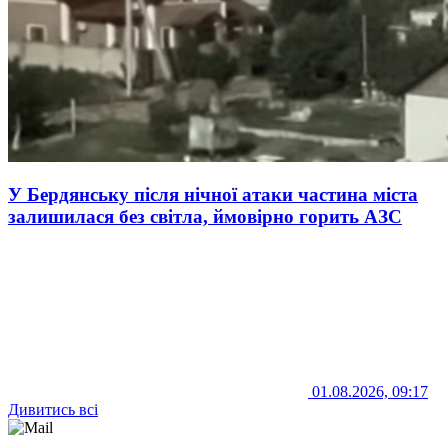
У Бердянську після нічної атаки частина міста
залишилася без світла, ймовірно горить АЗС
01.08.2026, 09:17
Дивитись всі