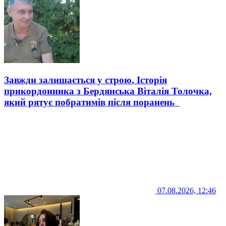
Завжди залишається у строю. Історія
прикордонника з Бердянська Віталія Толочка,
який рятує побратимів після поранень
07.08.2026, 12:46