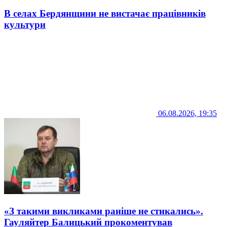
В селах Бердянщини не вистачає працівників
культури
06.08.2026, 19:35
«З такими викликами раніше не стикались».
Гауляйтер Балицький прокоментував