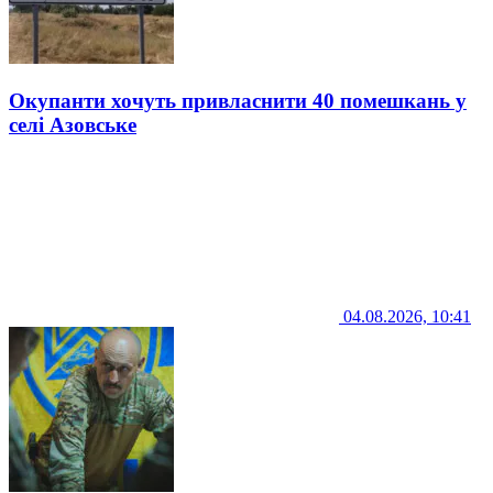
Окупанти хочуть привласнити 40 помешкань у
селі Азовське
04.08.2026, 10:41