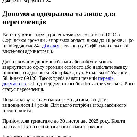
Джерело:
Бердянськ 24
Допомога одноразова та лише для
переселенців
Виплату в три тисячі гривень зможуть отримати ВПО з
Софіївської громади Запорізької області віком до 18 років. Про
це «Бердянськ 24»
дізнався
з тг-каналу Софіївської сільської
військової адміністрації.
Для отримання допомоги батьки або опікуни мають
звернутися до офісу громади особисто або надіслати заявку
поштою, за адресою м. Запоріжжя, вул. Незалежної України,
58, індекс 69126. Також треба надати певний
перелік
документів
, які підтверджують особистість отримувача та його
статус переселенця.
Подати заяву так само може сама дитина, якщо їй
виповнилося 14 років. Для цього потрібна згода законного
представника.
Прийом заяв триватиме до 30 листопада 2025 року. Кошти
нарахуються на особистий банківський рахунок.
Контактні телефони для довідок: