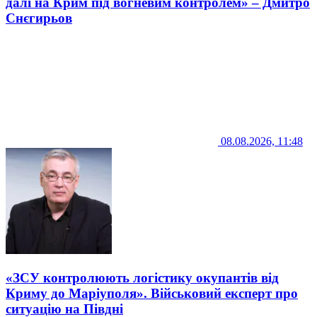
далі на Крим під вогневим контролем» – Дмитро
Снєгирьов
08.08.2026, 11:48
«ЗСУ контролюють логістику окупантів від
Криму до Маріуполя». Військовий експерт про
ситуацію на Півдні