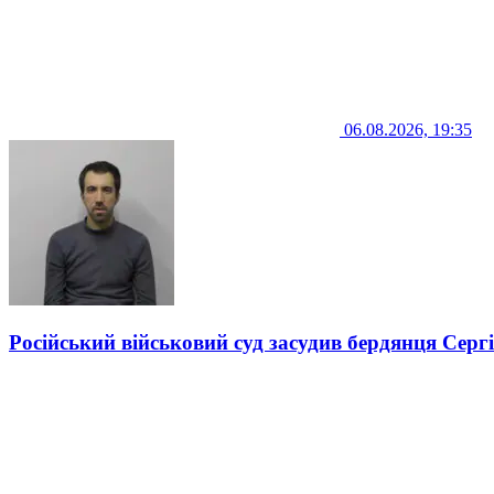
06.08.2026, 19:35
Російський військовий суд засудив бердянця Серг