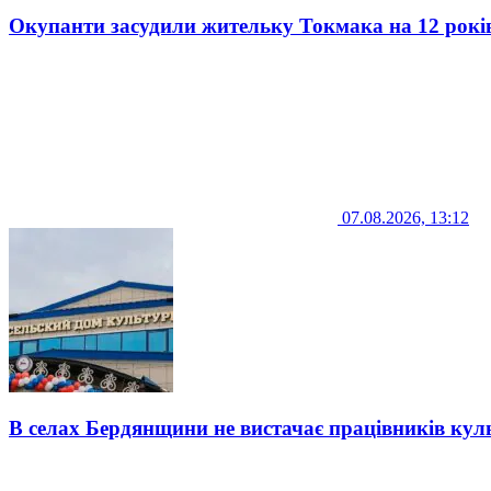
Окупанти засудили жительку Токмака на 12 рокі
07.08.2026, 13:12
В селах Бердянщини не вистачає працівників кул