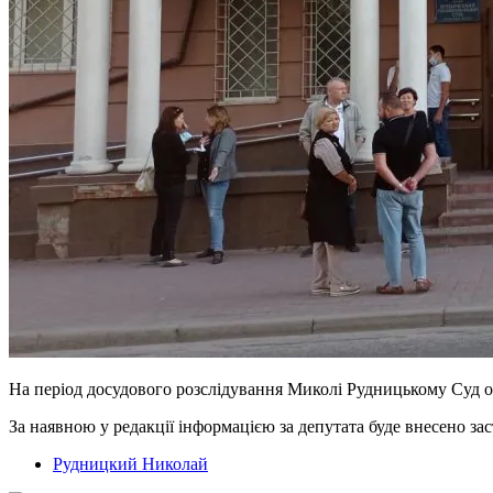
На період досудового розслідування Миколі Рудницькому Суд обр
За наявною у редакції інформацією за депутата буде внесено зас
Рудницкий Николай