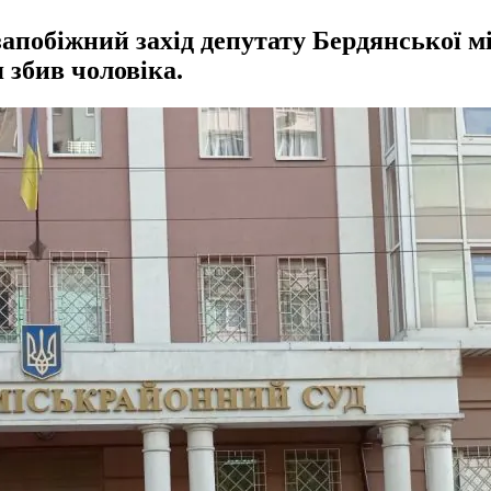
побіжний захід депутату Бердянської міс
я збив чоловіка.