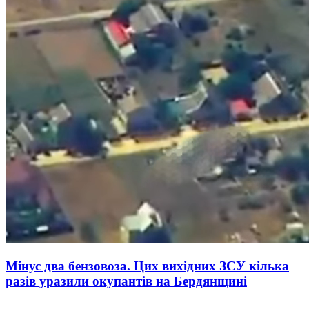
Мінус два бензовоза. Цих вихідних ЗСУ кілька
разів уразили окупантів на Бердянщині