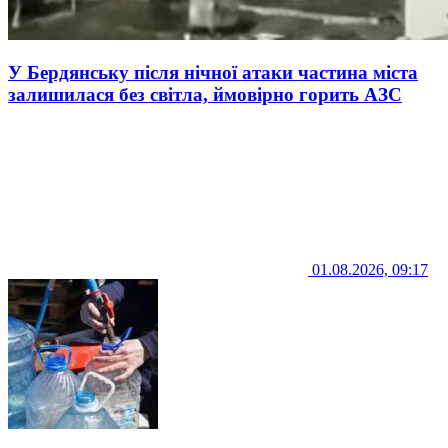
У Бердянську після нічної атаки частина міста
залишилася без світла, ймовірно горить АЗС
01.08.2026, 09:17