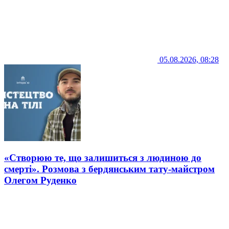
05.08.2026, 08:28
«Створюю те, що залишиться з людиною до
смерті». Розмова з бердянським тату-майстром
Олегом Руденко