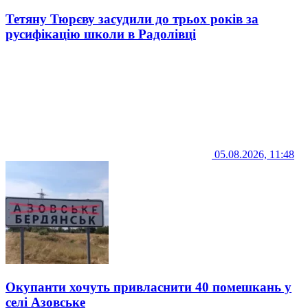
Тетяну Тюрєву засудили до трьох років за
русифікацію школи в Радолівці
05.08.2026, 11:48
Окупанти хочуть привласнити 40 помешкань у
селі Азовське