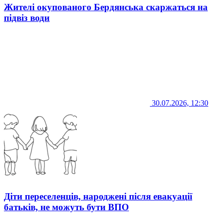
Жителі окупованого Бердянська скаржаться на
підвіз води
30.07.2026, 12:30
Діти переселенців, народжені після евакуації
батьків, не можуть бути ВПО