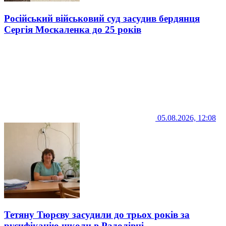
Російський військовий суд засудив бердянця
Сергія Москаленка до 25 років
05.08.2026, 12:08
Тетяну Тюрєву засудили до трьох років за
русифікацію школи в Радолівці