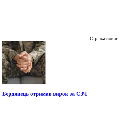
Стрічка новин
Бердянець отримав вирок за СЗЧ