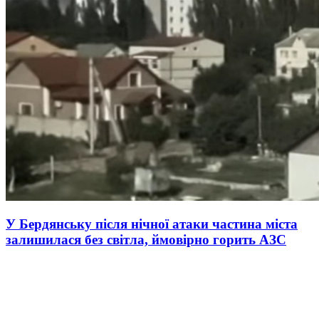
У Бердянську після нічної атаки частина міста
залишилася без світла, ймовірно горить АЗС