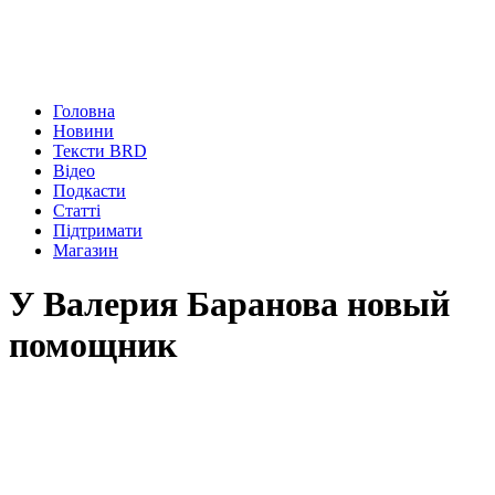
Головна
Новини
Тексти BRD
Відео
Подкасти
Статті
Підтримати
Магазин
У Валерия Баранова новый
помощник