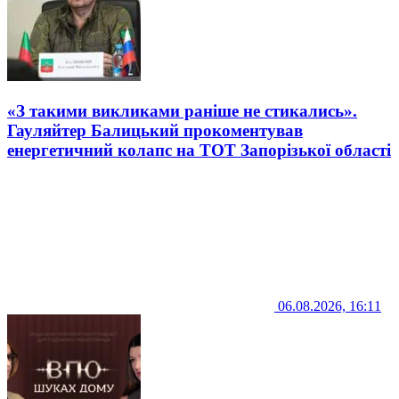
«З такими викликами раніше не стикались».
Гауляйтер Балицький прокоментував
енергетичний колапс на ТОТ Запорізької області
06.08.2026, 16:11