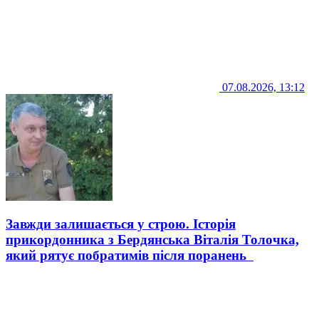
07.08.2026, 13:12
Завжди залишається у строю. Історія
прикордонника з Бердянська Віталія Толочка,
який рятує побратимів після поранень