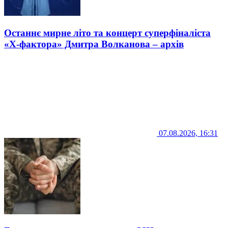
Останнє мирне літо та концерт суперфіналіста
«Х-фактора» Дмитра Волканова – архів
07.08.2026, 16:31