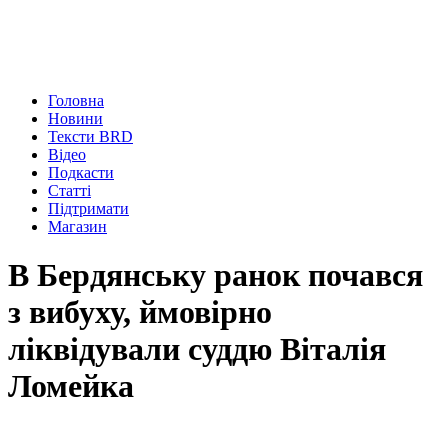
Головна
Новини
Тексти BRD
Відео
Подкасти
Статті
Підтримати
Магазин
В Бердянську ранок почався
з вибуху, ймовірно
ліквідували суддю Віталія
Ломейка