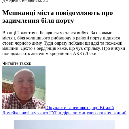
Джерело:
Бердянськ 24
Мешканці міста повідомляють про
задимлення біля порту
Вранці 2 жовтня в Бердянську стався вибух. За словами
містян, біля колишнього рибзаводу в районі порту піднявся
стовп чорного диму. Туди одразу поїхали швидкі та пожежні
машини. Дехто з бердянців каже, що чув стрільбу. Про вибухи
повідомляють жителі мікрорайонів АКЗ і Ліски.
Читайте також
Окупанти запевняють, що Віталій
Ломейко, автівку якого ГУР підірвали минулого тижня, живий