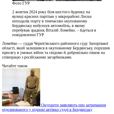
Фото ГУР
2 жовтня 2024 року біля шостого будинку на
вулиці красних партізан у мікрорайоні Лиски
неподалік порту в тимчасово окупованому
Бердянську вибухнув автомобіль, в якому
перебував зрадник Віталій Ломейко. – йдеться в
повідомленні ГУР
Ломейко — суддя Чернігівського районного суду Запорізької
області, який залишився в окупованому Бердянську, порушив
присягу в умовах війни та свідомо й добровільно пішов на
співпрацю з російськими загарбниками.
Читайте також
Окупанти заявляють про затримання
підозрюваного у підриві автівки судді в Бердянську