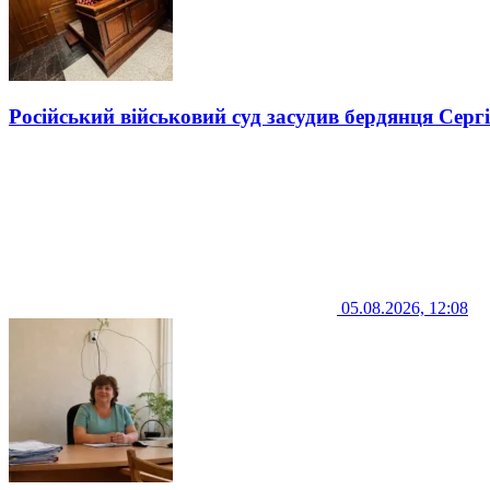
Російський військовий суд засудив бердянця Серг
05.08.2026, 12:08