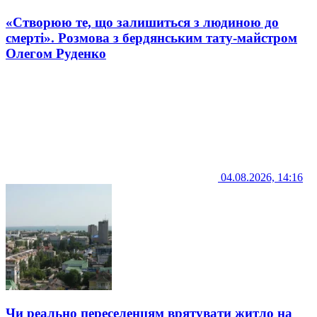
«Створюю те, що залишиться з людиною до
смерті». Розмова з бердянським тату-майстром
Олегом Руденко
04.08.2026, 14:16
Чи реально переселенцям врятувати житло на