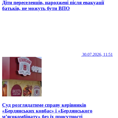
Діти переселенців, народжені після евакуації
батьків, не можуть бути ВПО
30.07.2026, 11:51
Суд розглядатиме справу керівників
«Бердянських ковбас» і «Бердянського
м’ясокомбінату» без їх присутності