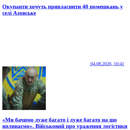
Окупанти хочуть привласнити 40 помешкань у
селі Азовське
04.08.2026, 10:41
«Ми бачимо дуже багато і дуже багато на що
впливаємо». Військовий про ураження логістики