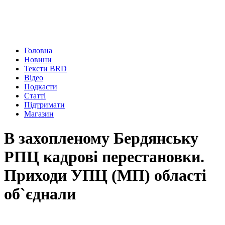
Головна
Новини
Тексти BRD
Відео
Подкасти
Статті
Підтримати
Магазин
В захопленому Бердянську
РПЦ кадрові перестановки.
Приходи УПЦ (МП) області
об`єднали