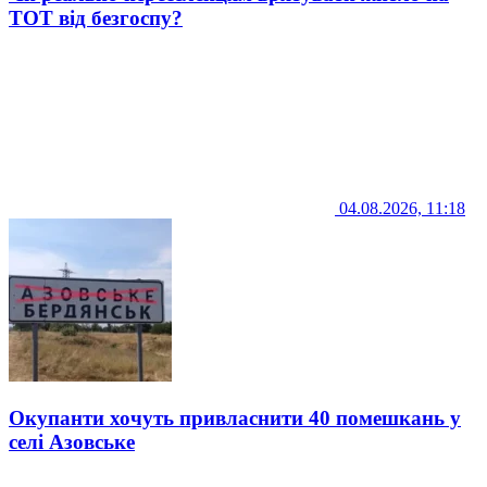
ТОТ від безгоспу?
04.08.2026, 11:18
Окупанти хочуть привласнити 40 помешкань у
селі Азовське