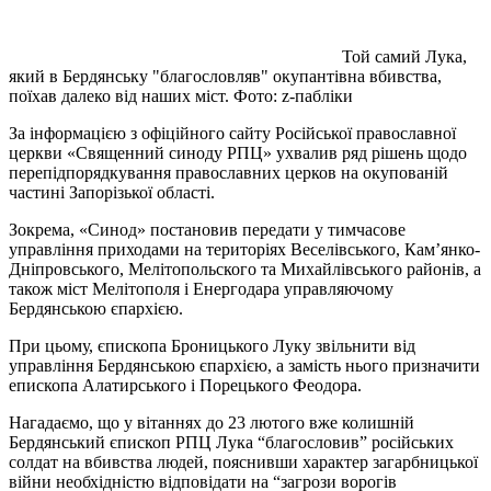
Той самий Лука,
який в Бердянську "благословляв" окупантівна вбивства,
поїхав далеко від наших міст. Фото: z-пабліки
За інформацією з офіційного сайту Російської православної
церкви «Священний синоду РПЦ» ухвалив ряд рішень щодо
перепідпорядкування православних церков на окупованій
частині Запорізької області.
Зокрема, «Синод» постановив передати у тимчасове
управління приходами на територіях Веселівського, Кам’янко-
Дніпровського, Мелітопольского та Михайлівського районів, а
також міст Мелітополя і Енергодара управляючому
Бердянською єпархією.
При цьому, єпископа Броницького Луку звільнити від
управління Бердянською єпархією, а замість нього призначити
епископа Алатирського і Порецького Феодора.
Нагадаємо, що у вітаннях до 23 лютого вже колишній
Бердянський єпископ РПЦ Лука “благословив” російських
солдат на вбивства людей, пояснивши характер загарбницької
війни необхідністю відповідати на “загрози ворогів