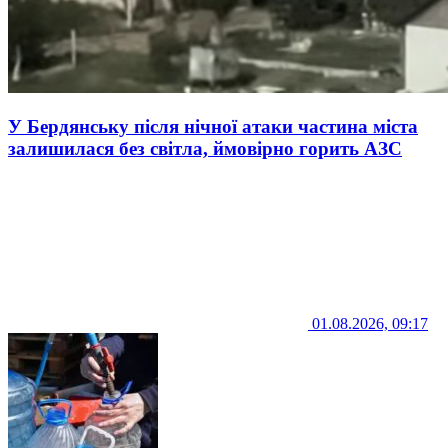
У Бердянську після нічної атаки частина міста
залишилася без світла, ймовірно горить АЗС
01.08.2026, 09:17