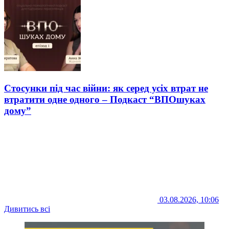
Стосунки під час війни: як серед усіх втрат не
втратити одне одного – Подкаст “ВПОшуках
дому”
03.08.2026, 10:06
Дивитись всі