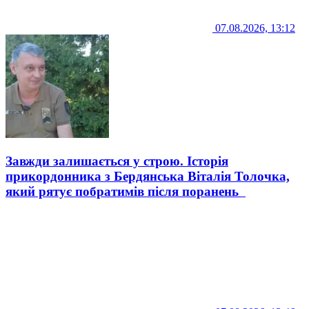
07.08.2026, 13:12
Завжди залишається у строю. Історія
прикордонника з Бердянська Віталія Толочка,
який рятує побратимів після поранень