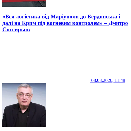
«Вся логістика від Маріуполя до Бердянська і
далі на Крим під вогневим контролем» – Дмитро
Снєгирьов
08.08.2026, 11:48