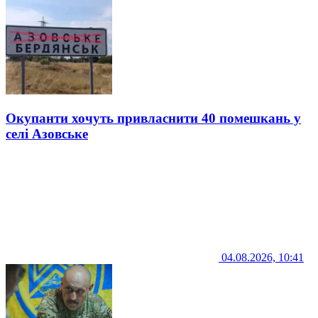
Окупанти хочуть привласнити 40 помешкань у
селі Азовське
04.08.2026, 10:41