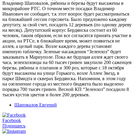
Владимир Шаповалов, рябины и березы будут высажены в
микрорайоне РТС. О точном месте посадки Владимир
Иванович не сообщает, т.к этот вопрос будет рассматриваться
на ближайшей сессии горсовета. Было предложено каждому
депутату, за свой счет, посадить 12 деревьев (по одному дереву
на месяц). Депутатский корпус Бердянска состоит из 60
человек, таким образом, если все согласятся принять участие в
акции, на РТСе, в ближайшее время, может появиться не
аллея, а целый парк. Возле каждого дерева установят
именную табличку. Зеленые насаждения “Зеленхоз” будет
заказывать в Мариуполе. Пока же будущая аллея ждет своего
часа, зеленхозовцы на 60 тысяч гривен закупили 200 саженцев
березы, рябины и платанов и 300 роз, которые с 18 октября
будут высажены на улице Горького, возле Аллеи Звезд, в
парке Шмидта и скверах Бердянска. Напомним, в этом году
на озеленение города из местного бюджета было выделено
порядка 700 тысяч гривен. Весной КП “Зеленхоз” посадило 8
тысяч кустов цветов и более 200 деревьев.
Шаповалов Евгений
Facebook
Підпишись