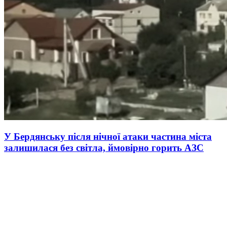
У Бердянську після нічної атаки частина міста
залишилася без світла, ймовірно горить АЗС