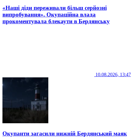
«Наші діди переживали більш серйозні
випробування». Окупаційна влада
прокоментувала блекаути в Бердянську
10.08.2026, 13:47
Окупанти загасили нижній Бердянський маяк