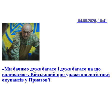
04.08.2026, 10:41
«Ми бачимо дуже багато і дуже багато на що
впливаємо». Військовий про ураження логістики
окупантів у Приазов’ї