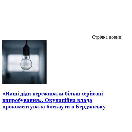
Стрічка новин
«Наші діди переживали більш серйозні
випробування». Окупаційна влада
прокоментувала блекаути в Бердянську