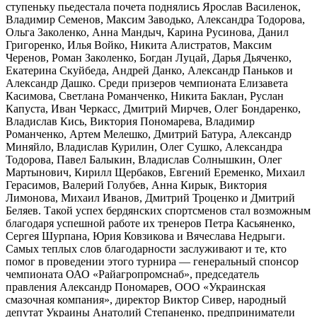
ступеньку пьедестала почета поднялись Ярослав Василенок,
Владимир Семенов, Максим Заводько, Александра Тодорова,
Ольга Заколенко, Анна Мандыч, Карина Русинова, Данил
Григоренко, Илья Войко, Никита Алистратов, Максим
Черенов, Роман Заколенко, Богдан Луцай, Дарья Дьяченко,
Екатерина Скуйбеда, Андрей Данко, Александр Паньков и
Александр Дашко. Среди призеров чемпионата Елизавета
Касимова, Светлана Романченко, Никита Баклан, Руслан
Капуста, Иван Черкасс, Дмитрий Мирчев, Олег Бондаренко,
Владислав Кись, Виктория Пономарева, Владимир
Романченко, Артем Мелешко, Дмитрий Батура, Александр
Миняйло, Владислав Курилин, Олег Сушко, Александра
Тодорова, Павел Балыкин, Владислав Солнышкин, Олег
Мартынович, Кирилл Щербаков, Евгений Еременко, Михаил
Герасимов, Валерий Голубев, Анна Кирык, Виктория
Лимонова, Михаил Иванов, Дмитрий Троценко и Дмитрий
Беляев. Такой успех бердянских спортсменов стал возможным
благодаря успешной работе их тренеров Петра Касьяненко,
Сергея Шурпана, Юрия Ковзикова и Вячеслава Недрыги.
Самых теплых слов благодарности заслуживают и те, кто
помог в проведении этого турнира — генеральный спонсор
чемпионата ОАО «Райагропромснаб», председатель
правления Александр Пономарев, ООО «Украинская
смазочная компания», директор Виктор Сивер, народный
депутат Украины Анатолий Степаненко, предприниматели