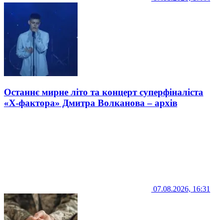
Останнє мирне літо та концерт суперфіналіста
«Х-фактора» Дмитра Волканова – архів
07.08.2026, 16:31