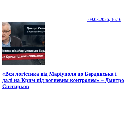
09.08.2026, 16:16
«Вся логістика від Маріуполя до Бердянська і
далі на Крим під вогневим контролем» – Дмитро
Снєгирьов