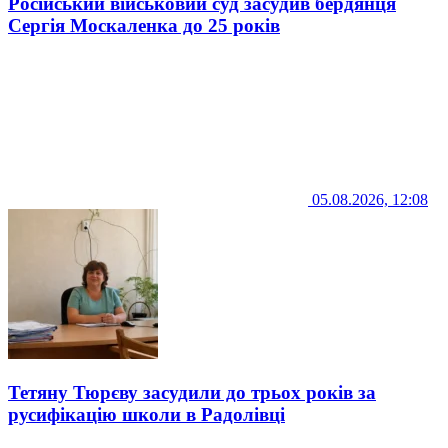
Російський військовий суд засудив бердянця
Сергія Москаленка до 25 років
05.08.2026, 12:08
Тетяну Тюрєву засудили до трьох років за
русифікацію школи в Радолівці