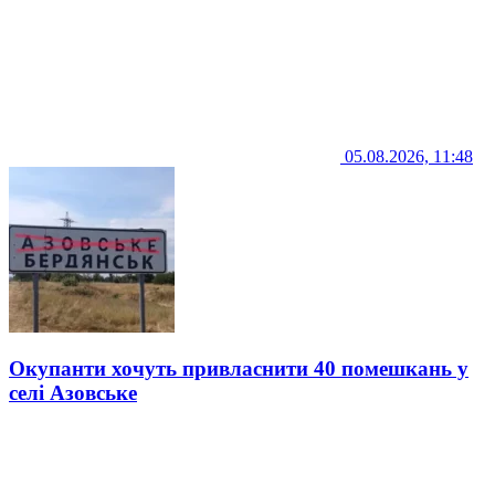
05.08.2026, 11:48
Окупанти хочуть привласнити 40 помешкань у
селі Азовське