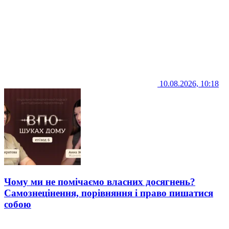
10.08.2026, 10:18
Чому ми не помічаємо власних досягнень?
Самознецінення, порівняння і право пишатися
собою