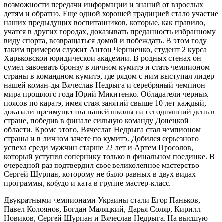
возможности передачи информации и знаний от взрослых
детям и обратно. Еще одной хорошей традицией стало участие
наших предыдущих воспитанников, которые, как правило,
учатся в других городах, доказывать преданность избранному
виду спорта, возвращаться домой и побеждать. В этом году
таким примером служит Антон Черниенко, студент 2 курса
Харьковской юридической академии. В родных стенах он
сумел завоевать бронзу в личном кумитэ и стать чемпионом
страны в командном кумитэ, где рядом с ним выступал лидер
нашей коман-ды Вячеслав Недрыга и серебряный чемпион
мира прошлого года Юрий Микитенко. Обладатели черных
поясов по каратэ, имея стаж занятий свыше 10 лет каждый,
доказали преимущества нашей школы на сегодняшний день в
стране, победив в финале сильную команду Донецкой
области. Кроме этого, Вячеслав Недрыга стал чемпионом
страны и в личном зачете по кумитэ. Добился серьезного
успеха среди мужчин старше 22 лет и Артем Просолов,
который уступил сопернику только в финальном поединке. В
очередной раз подтвердил свое великолепное мастерство
Сергей Шурпан, которому не было равных в двух видах
программы, кобудо и ката в группе мастер-класс.
Двукратными чемпионами Украины стали Егор Паньков,
Павел Колоянов, Богдан Маляцкий, Дарья Соляр, Кирилл
Новиков, Сергей Шурпан и Вячеслав Недрыга. На высшую