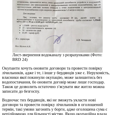
Лист-звернення водоканалу з розрахунками (Фото:
BRD 24)
Окупанти хочуть оновити договори та провести повірку
лічильників, адже і те, і інше у бердянців уже є. Нерухомість,
власники якої покинули окупацію, може залишитись без
водопостачання, бо оновити договір може лише господар.
Також це дозволить остаточно з’ясувати яке житло можна
записати до безгоспу.
Водночас тих бердянців, які не зможуть укласти нові
договори та провести повірку лічильників в оголошений
термін, такі умови загонять у борги, адже оголошена сума є
непідйомною для більшості містян. Якщо окупаційна влада