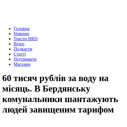
Головна
Новини
Тексти BRD
Відео
Подкасти
Статті
Підтримати
Магазин
60 тисяч рублів за воду на
місяць. В Бердянську
комунальники шантажують
людей завищеним тарифом