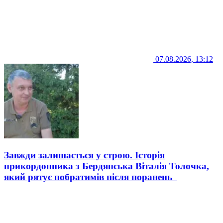
07.08.2026, 13:12
Завжди залишається у строю. Історія
прикордонника з Бердянська Віталія Толочка,
який рятує побратимів після поранень