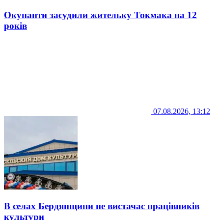
Окупанти засудили жительку Токмака на 12
років
07.08.2026, 13:12
В селах Бердянщини не вистачає працівників
культури