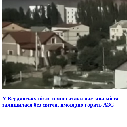
У Бердянську після нічної атаки частина міста
залишилася без світла, ймовірно горить АЗС