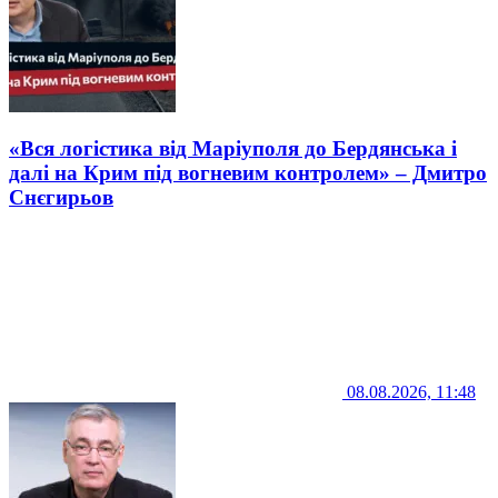
«Вся логістика від Маріуполя до Бердянська і
далі на Крим під вогневим контролем» – Дмитро
Снєгирьов
08.08.2026, 11:48