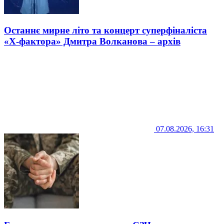
Останнє мирне літо та концерт суперфіналіста
«Х-фактора» Дмитра Волканова – архів
07.08.2026, 16:31