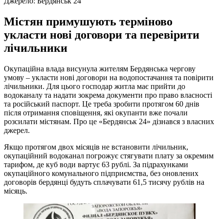
Джерело:
Бердянськ 24
Містян примушують терміново
укласти нові договори та перевірити
лічильники
Окупаційна влада висунула жителям Бердянська чергову
умову – укласти нові договори на водопостачання та повірити
лічильники. Для цього господар житла має прийти до
водоканалу та надати зокрема документи про право власності
та російський паспорт. Це треба зробити протягом 60 днів
після отримання сповіщення, які окупанти вже почали
розсилати містянам. Про це «Бердянськ 24» дізнався з власних
джерел.
Якщо протягом двох місяців не встановити лічильник,
окупаційний водоканал погрожує стягувати плату за окремим
тарифом, де куб води вартує 63 рублі. За підрахунками
окупаційного комунального підприємства, без оновлених
договорів бердянці будуть сплачувати 61,5 тисячу рублів на
місяць.