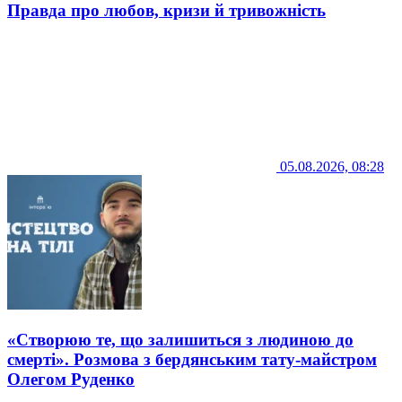
Правда про любов, кризи й тривожність
05.08.2026, 08:28
«Створюю те, що залишиться з людиною до
смерті». Розмова з бердянським тату-майстром
Олегом Руденко