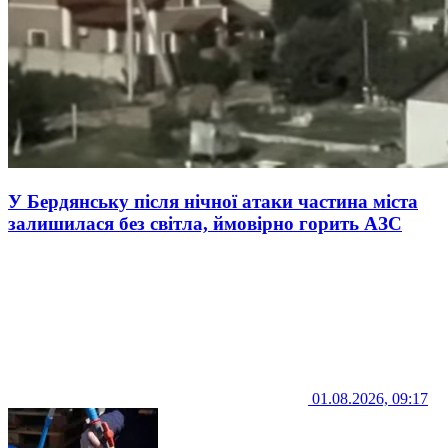
У Бердянську після нічної атаки частина міста
залишилася без світла, ймовірно горить АЗС
01.08.2026, 09:17