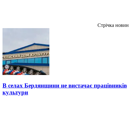
Стрічка новин
В селах Бердянщини не вистачає працівників
культури