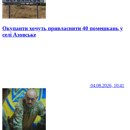
Окупанти хочуть привласнити 40 помешкань у
селі Азовське
04.08.2026, 10:41