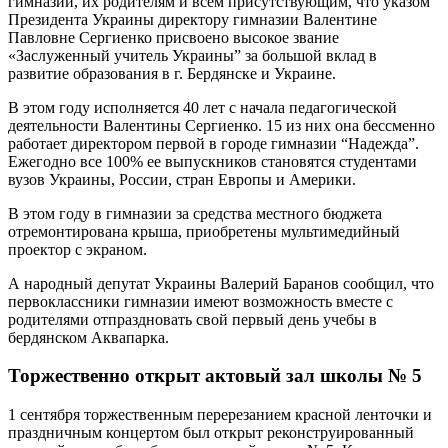
гимназии, их родителям и всем присутствующим, что указом
Президента Украины директору гимназии Валентине
Павловне Сергиенко присвоено высокое звание
«Заслуженный учитель Украины” за большой вклад в
развитие образования в г. Бердянске и Украине.
В этом году исполняется 40 лет с начала педагогической
деятельности Валентины Сергиенко. 15 из них она бессменно
работает директором первой в городе гимназии “Надежда”.
Ежегодно все 100% ее выпускников становятся студентами
вузов Украины, России, стран Европы и Америки.
В этом году в гимназии за средства местного бюджета
отремонтирована крыша, приобретены мультимедийный
проектор с экраном.
А народный депутат Украины Валерий Баранов сообщил, что
первоклассники гимназии имеют возможность вместе с
родителями отпраздновать свой первый день учебы в
бердянском Аквапарка.
Торжественно открыт актовый зал школы № 5
1 сентября торжественным перерезанием красной ленточки и
праздничным концертом был открыт реконструированный