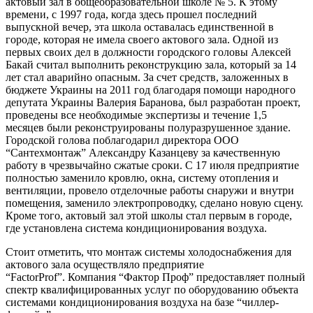
актовый зал в общеобразовательной школе № 5. К этому
времени, с 1997 года, когда здесь прошел последний
выпускной вечер, эта школа оставалась единственной в
городе, которая не имела своего актового зала. Одной из
первых своих дел в должности городского головы Алексей
Бакай считал выполнить реконструкцию зала, который за 14
лет стал аварийно опасным. За счет средств, заложенных в
бюджете Украины на 2011 год благодаря помощи народного
депутата Украины Валерия Баранова, был разработан проект,
проведены все необходимые экспертизы и течение 1,5
месяцев были реконструированы полуразрушенное здание.
Городской голова поблагодарил директора ООО
“Сантехмонтаж” Александру Казанцеву за качественную
работу в чрезвычайно сжатые сроки. С 17 июля предприятие
полностью заменило кровлю, окна, систему отопления и
вентиляции, провело отделочные работы снаружи и внутри
помещения, заменило электропроводку, сделано новую сцену.
Кроме того, актовый зал этой школы стал первым в городе,
где установлена ​​система кондиционирования воздуха.
Стоит отметить, что монтаж системы холодоснабжения для
актового зала осуществляло предприятие
“FactorProf”. Компания “Фактор Проф” предоставляет полный
спектр квалифицированных услуг по оборудованию объекта
системами кондиционирования воздуха на базе “чиллер-