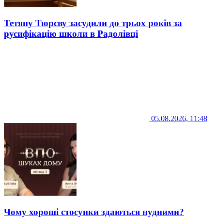
Тетяну Тюрєву засудили до трьох років за
русифікацію школи в Радолівці
05.08.2026, 11:48
Чому хороші стосунки здаються нудними?