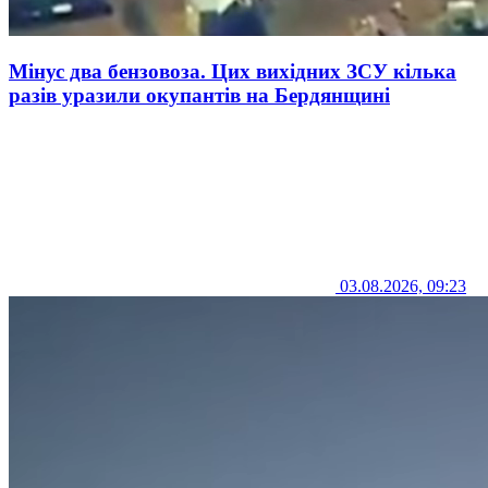
Мінус два бензовоза. Цих вихідних ЗСУ кілька
разів уразили окупантів на Бердянщині
03.08.2026, 09:23