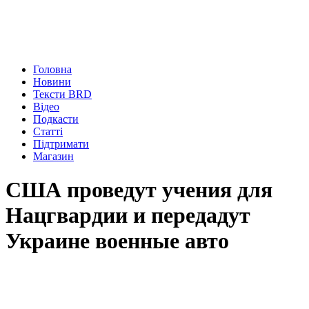
Головна
Новини
Тексти BRD
Відео
Подкасти
Статті
Підтримати
Магазин
США проведут учения для
Нацгвардии и передадут
Украине военные авто