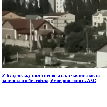
У Бердянську після нічної атаки частина міста
залишилася без світла, ймовірно горить АЗС