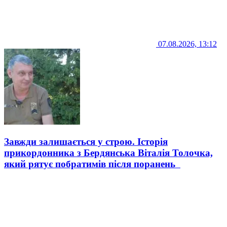
07.08.2026, 13:12
Завжди залишається у строю. Історія
прикордонника з Бердянська Віталія Толочка,
який рятує побратимів після поранень