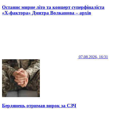
Останнє мирне літо та концерт суперфіналіста
«Х-фактора» Дмитра Волканова – архів
07.08.2026, 16:31
Бердянець отримав вирок за СЗЧ