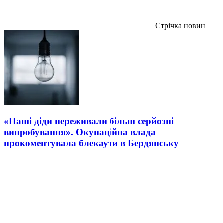
Стрічка новин
«Наші діди переживали більш серйозні
випробування». Окупаційна влада
прокоментувала блекаути в Бердянську