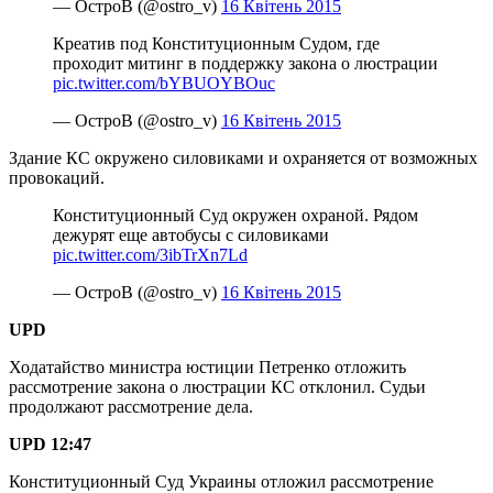
— ОстроВ (@ostro_v)
16 Квітень 2015
Креатив под Конституционным Судом, где
проходит митинг в поддержку закона о люстрации
pic.twitter.com/bYBUOYBOuc
— ОстроВ (@ostro_v)
16 Квітень 2015
Здание КС окружено силовиками и охраняется от возможных
провокаций.
Конституционный Суд окружен охраной. Рядом
дежурят еще автобусы с силовиками
pic.twitter.com/3ibTrXn7Ld
— ОстроВ (@ostro_v)
16 Квітень 2015
UPD
Ходатайство министра юстиции Петренко отложить
рассмотрение закона о люстрации КС отклонил. Судьи
продолжают рассмотрение дела.
UPD 12:47
Конституционный Суд Украины отложил рассмотрение