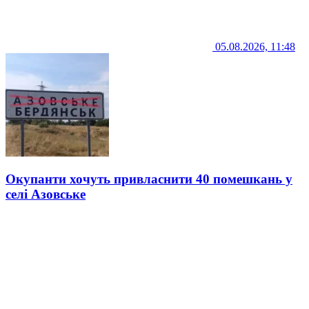
05.08.2026, 11:48
Окупанти хочуть привласнити 40 помешкань у
селі Азовське