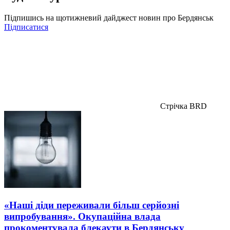
Підпишись на щотижневий дайджест новин про Бердянськ
Підписатися
Стрічка BRD
«Наші діди переживали більш серйозні
випробування». Окупаційна влада
прокоментувала блекаути в Бердянську