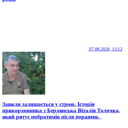
07.08.2026, 13:12
Завжди залишається у строю. Історія
прикордонника з Бердянська Віталія Толочка,
який рятує побратимів після поранень