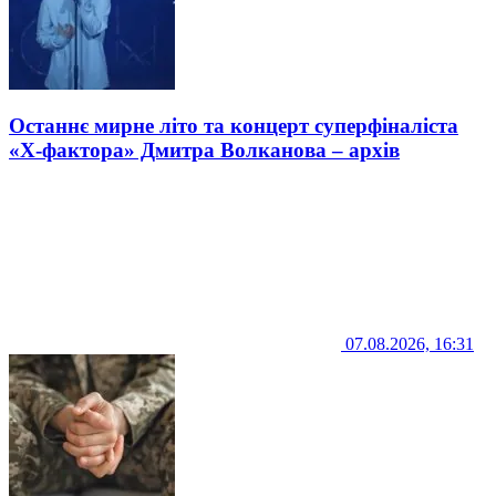
Останнє мирне літо та концерт суперфіналіста
«Х-фактора» Дмитра Волканова – архів
07.08.2026, 16:31