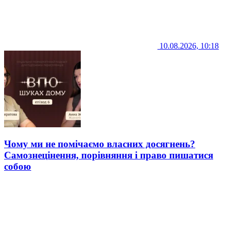
10.08.2026, 10:18
Чому ми не помічаємо власних досягнень?
Самознецінення, порівняння і право пишатися
собою