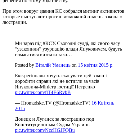
решения по этому ходатайству.
При этом вокруг здания КС собрался митинг активистов,
которые выступают против возможной отмены закона о
люстрации.
Ми зараз під #КСУ. Сьогодні судді, які свого часу
“узаконили” узурпацію влади Януковичем, будуть
намагатися визнати зако…
Posted by
Віталій Уманець
on
15 квітня 2015 р.
Екс-регіонали хочуть скасувати цей закон і
доробити справи які не встигли за часів
Януковича-Міністр юстиції Петренко
pic.twitter.com/flT4E6RvbB
— Hromadske.TV (@HromadskeTV)
16 Квітень
2015
Донецк и Луганск за люстрацию под
Конституционным Судом Украины
pic.twitter.com/NzcHGJFQBu