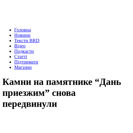
Головна
Новини
Тексти BRD
Відео
Подкасти
Статті
Підтримати
Магазин
Камни на памятнике “Дань
приезжим” снова
передвинули