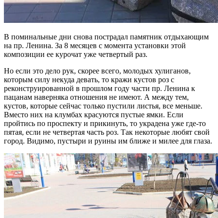
В поминальные дни снова пострадал памятник отдыхающим
на пр. Ленина. За 8 месяцев с момента установки этой
композиции ее курочат уже четвертый раз.
Но если это дело рук, скорее всего, молодых хулиганов,
которым силу некуда девать, то кражи кустов роз с
реконструированной в прошлом году части пр. Ленина к
пацанам наверняка отношения не имеют. А между тем,
кустов, которые сейчас только пустили листья, все меньше.
Вместо них на клумбах красуются пустые ямки. Если
пройтись по проспекту и прикинуть, то украдена уже где-то
пятая, если не четвертая часть роз. Так некоторые любят свой
город. Видимо, пустыри и руины им ближе и милее для глаза.