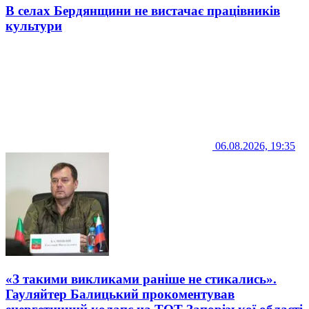
В селах Бердянщини не вистачає працівників
культури
06.08.2026, 19:35
«З такими викликами раніше не стикались».
Гауляйтер Балицький прокоментував