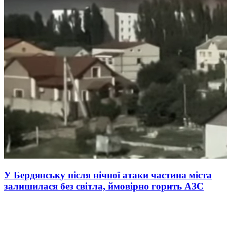
У Бердянську після нічної атаки частина міста
залишилася без світла, ймовірно горить АЗС