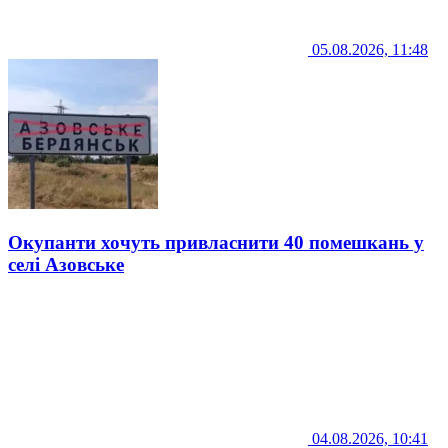
05.08.2026, 11:48
Окупанти хочуть привласнити 40 помешкань у
селі Азовське
04.08.2026, 10:41