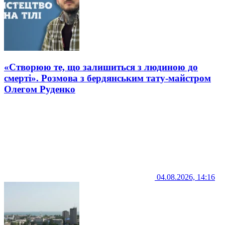
«Створюю те, що залишиться з людиною до
смерті». Розмова з бердянським тату-майстром
Олегом Руденко
04.08.2026, 14:16