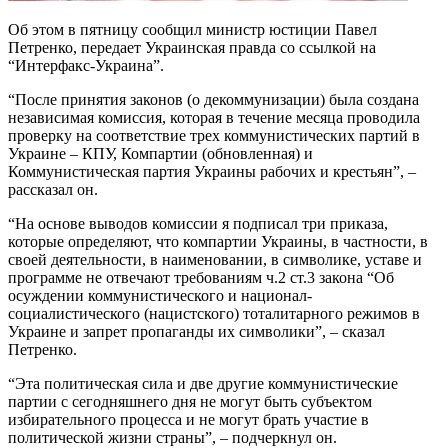
Об этом в пятницу сообщил министр юстиции Павел
Петренко, передает Украинская правда со ссылкой на
“Интерфакс-Украина”.
“После принятия законов (о декоммунизации) была создана
независимая комиссия, которая в течение месяца проводила
проверку на соответствие трех коммунистических партий в
Украине – КПУ, Компартии (обновленная) и
Коммунистическая партия Украины рабочих и крестьян”, –
рассказал он.
“На основе выводов комиссии я подписал три приказа,
которые определяют, что компартии Украины, в частности, в
своей деятельности, в наименовании, в символике, уставе и
программе не отвечают требованиям ч.2 ст.3 закона “Об
осуждении коммунистического и национал-
социалистического (нацистского) тоталитарного режимов в
Украине и запрет пропаганды их символики”, – сказал
Петренко.
“Эта политическая сила и две другие коммунистические
партии с сегодняшнего дня не могут быть субъектом
избирательного процесса и не могут брать участие в
политической жизни страны”, – подчеркнул он.