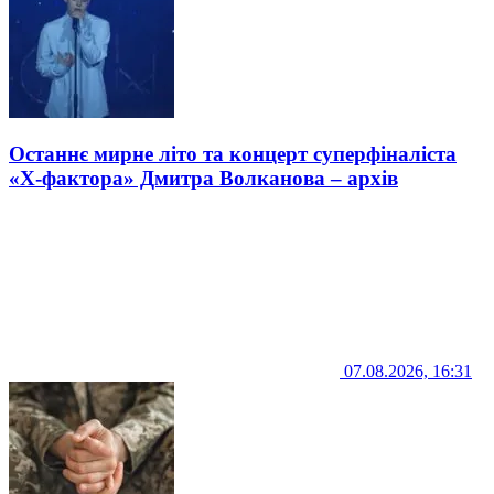
Останнє мирне літо та концерт суперфіналіста
«Х-фактора» Дмитра Волканова – архів
07.08.2026, 16:31