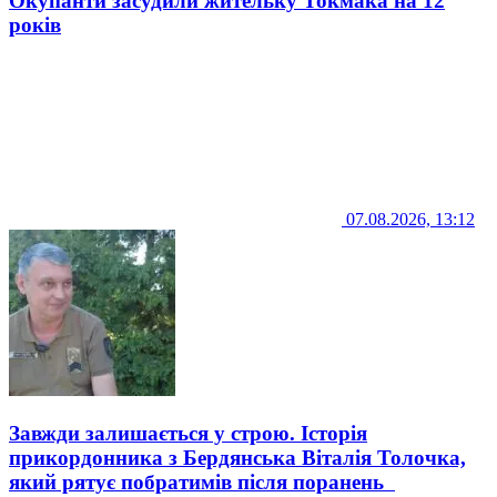
Окупанти засудили жительку Токмака на 12
років
07.08.2026, 13:12
Завжди залишається у строю. Історія
прикордонника з Бердянська Віталія Толочка,
який рятує побратимів після поранень