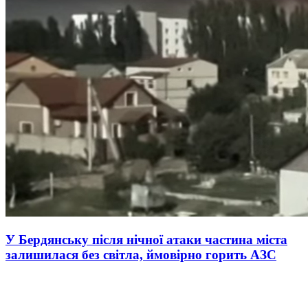
У Бердянську після нічної атаки частина міста
залишилася без світла, ймовірно горить АЗС