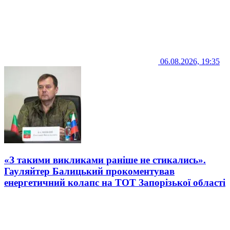
06.08.2026, 19:35
«З такими викликами раніше не стикались».
Гауляйтер Балицький прокоментував
енергетичний колапс на ТОТ Запорізької області