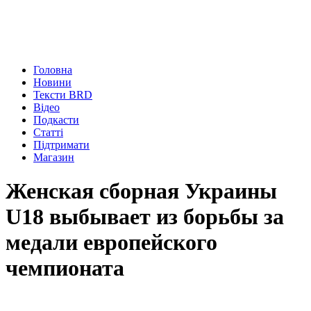
Головна
Новини
Тексти BRD
Відео
Подкасти
Статті
Підтримати
Магазин
Женская сборная Украины
U18 выбывает из борьбы за
медали европейского
чемпионата