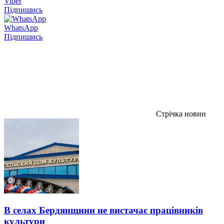
Viber
Підпишись
WhatsApp
Підпишись
Стрічка новин
В селах Бердянщини не вистачає працівників
культури