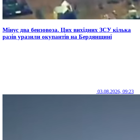
Мінус два бензовоза. Цих вихідних ЗСУ кілька
разів уразили окупантів на Бердянщині
03.08.2026, 09:23