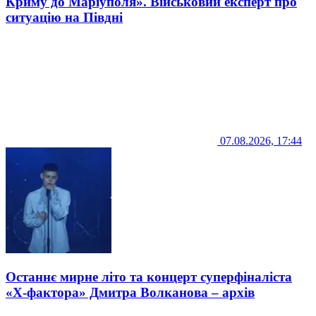
Криму до Маріуполя». Військовий експерт про
ситуацію на Півдні
07.08.2026, 17:44
Останнє мирне літо та концерт суперфіналіста
«Х-фактора» Дмитра Волканова – архів