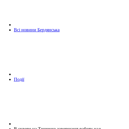
Всі новини Бердянська
Події
В сквере на Тищенко завершают работу над