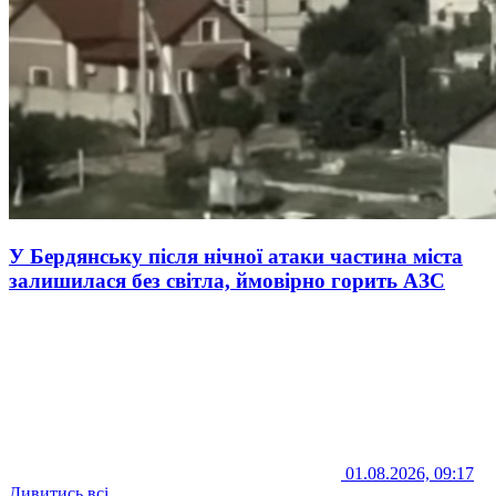
У Бердянську після нічної атаки частина міста
залишилася без світла, ймовірно горить АЗС
01.08.2026, 09:17
Дивитись всі