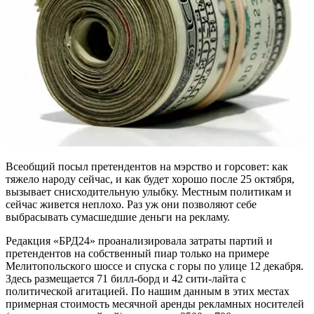
Всеобщий посыл претендентов на мэрство и горсовет: как
тяжело народу сейчас, и как будет хорошо после 25 октября,
вызывает снисходительную улыбку. Местным политикам и
сейчас живется неплохо. Раз уж они позволяют себе
выбрасывать сумасшедшие деньги на рекламу.
Редакция «БРД24» проанализировала затраты партий и
претендентов на собственный пиар только на примере
Мелитопольского шоссе и спуска с горы по улице 12 декабря.
Здесь размещается 71 билл-борд и 42 сити-лайта с
политической агитацией. По нашим данным в этих местах
примерная стоимость месячной аренды рекламных носителей