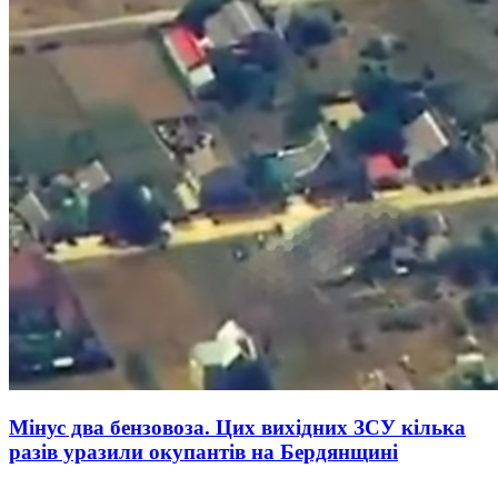
Мінус два бензовоза. Цих вихідних ЗСУ кілька
разів уразили окупантів на Бердянщині