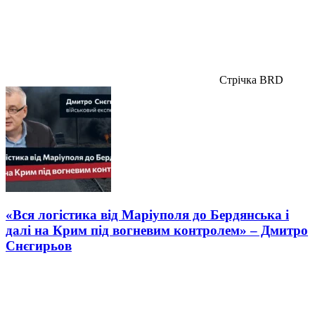
Стрічка BRD
«Вся логістика від Маріуполя до Бердянська і
далі на Крим під вогневим контролем» – Дмитро
Снєгирьов