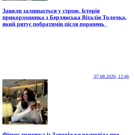
Завжди залишається у строю. Історія
прикордонника з Бердянська Віталія Толочка,
який рятує побратимів після поранень
07.08.2026, 12:46
Фітнес-тренерка із Запоріжжя розповіла про