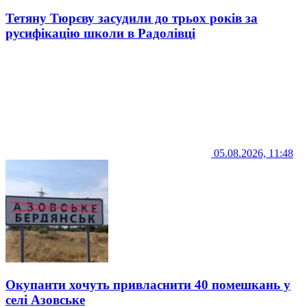
Тетяну Тюрєву засудили до трьох років за
русифікацію школи в Радолівці
05.08.2026, 11:48
Окупанти хочуть привласнити 40 помешкань у
селі Азовське