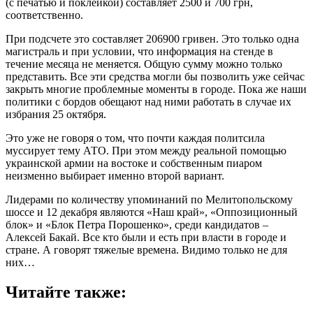
(с печатью и поклейкой) составляет 2500 и 700 грн,
соответственно.
При подсчете это составляет 206900 гривен. Это только одна
магистраль и при условии, что информация на стенде в
течение месяца не меняется. Общую сумму можно только
представить. Все эти средства могли бы позволить уже сейчас
закрыть многие проблемные моменты в городе. Пока же наши
политики с бордов обещают над ними работать в случае их
избрания 25 октября.
Это уже не говоря о том, что почти каждая политсила
муссирует тему АТО. При этом между реальной помощью
украинской армии на востоке и собственным пиаром
неизменно выбирает именно второй вариант.
Лидерами по количеству упоминаний по Мелитопольскому
шоссе и 12 декабря являются «Наш край», «Оппозиционный
блок» и «Блок Петра Порошенко», среди кандидатов –
Алексей Бакай. Все кто были и есть при власти в городе и
стране. А говорят тяжелые времена. Видимо только не для
них…
Читайте также: