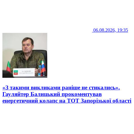
06.08.2026, 19:35
«З такими викликами раніше не стикались».
Гауляйтер Балицький прокоментував
енергетичний колапс на ТОТ Запорізької області