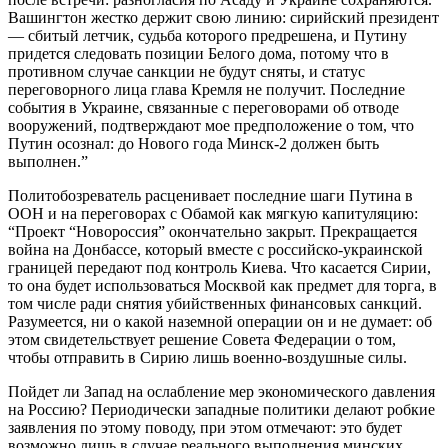
Вашингтон жестко держит свою линию: сирийский президент
— сбитый летчик, судьба которого предрешена, и Путину
придется следовать позиции Белого дома, потому что в
противном случае санкции не будут сняты, и статус
переговорного лица глава Кремля не получит. Последние
события в Украине, связанные с переговорами об отводе
вооружений, подтверждают мое предположение о том, что
Путин осознал: до Нового года Минск-2 должен быть
выполнен.”
Политобозреватель расценивает последние шаги Путина в
ООН и на переговорах с Обамой как мягкую капитуляцию:
“Проект “Новороссия” окончательно закрыт. Прекращается
война на Донбассе, который вместе с российско-украинской
границей передают под контроль Киева. Что касается Сирии,
то она будет использоваться Москвой как предмет для торга, в
том числе ради снятия убийственных финансовых санкций.
Разумеется, ни о какой наземной операции он и не думает: об
этом свидетельствует решение Совета Федерации о том,
чтобы отправить в Сирию лишь военно-воздушные силы.
Пойдет ли Запад на ослабление мер экономического давления
на Россию? Периодически западные политики делают робкие
заявления по этому поводу, при этом отмечают: это будет
возможно лишь в случае реального выполнения минских