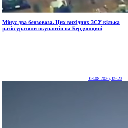
Мінус два бензовоза. Цих вихідних ЗСУ кілька
разів уразили окупантів на Бердянщині
03.08.2026, 09:23