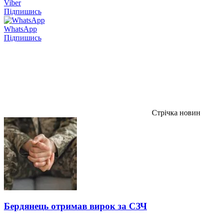
Viber
Підпишись
WhatsApp
Підпишись
Стрічка новин
Бердянець отримав вирок за СЗЧ