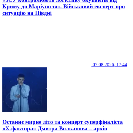
Криму до Маріуполя». Військовий експерт про
ситуацію на Півдні
07.08.2026, 17:44
Останнє мирне літо та концерт суперфіналіста
«Х-фактора» Дмитра Волканова – архів