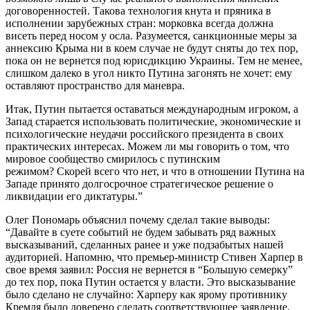
договоренностей. Такова технология кнута и пряника в
исполнении зарубежных стран: морковка всегда должна
висеть перед носом у осла. Разумеется, санкционные меры за
аннексию Крыма ни в коем случае не будут сняты до тех пор,
пока он не вернется под юрисдикцию Украины. Тем не менее,
слишком далеко в угол никто Путина загонять не хочет: ему
оставляют пространство для маневра.
Итак, Путин пытается оставаться международным игроком, а
Запад старается использовать политические, экономические и
психологические неудачи российского президента в своих
практических интересах. Можем ли мы говорить о том, что
мировое сообщество смирилось с путинским
режимом? Скорей всего что нет, и что в отношении Путина на
Западе принято долгосрочное стратегическое решение о
ликвидации его диктатуры.”
Олег Пономарь объяснил почему сделал такие выводы:
“Давайте в суете событий не будем забывать ряд важных
высказываний, сделанных ранее и уже подзабытых нашей
аудиторией. Напомню, что премьер-министр Стивен Харпер в
свое время заявил: Россия не вернется в “Большую семерку”
до тех пор, пока Путин остается у власти. Это высказывание
было сделано не случайно: Харперу как ярому противнику
Кремля было доверено сделать соответствующее заявление,