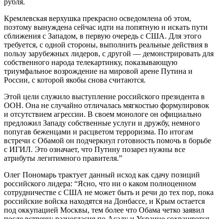
рубля.
Кремлевская верхушка прекрасно осведомлена об этом,
поэтому вынуждена сейчас идти на попятную и искать пути
сближения с Западом, в первую очередь с США. Для этого
требуется, с одной стороны, выполнить реальные действия в
пользу зарубежных лидеров, с другой — демонстрировать для
собственного народа телекартинку, показывающую
триумфальное возрождение на мировой арене Путина и
России, с которой якобы снова считаются.
Этой цели служило выступление российского президента в
ООН. Она не случайно отличалась мягкостью формулировок
и отсутствием агрессии. В своем монологе он официально
предложил Западу собственные услуги и дружбу, немного
попугав беженцами и расцветом терроризма. По итогам
встречи с Обамой он подчеркнул готовность помочь в борьбе
с ИГИЛ. Это означает, что Путину позарез нужны все
атрибуты легитимного правителя.”
Олег Пономарь трактует данный исход как сдачу позиций
российского лидера: “Ясно, что ни о каком полноценном
сотрудничестве с США не может быть и речи до тех пор, пока
российские войска находятся на Донбассе, и Крым остается
под оккупацией Москвы, тем более что Обама четко заявил
после встречи: разногласия по Асаду и Украине сохраняются.