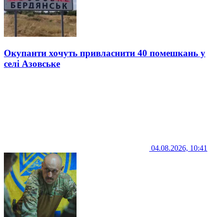
Окупанти хочуть привласнити 40 помешкань у
селі Азовське
04.08.2026, 10:41