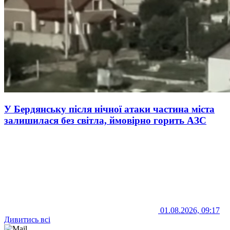
У Бердянську після нічної атаки частина міста
залишилася без світла, ймовірно горить АЗС
01.08.2026, 09:17
Дивитись всі