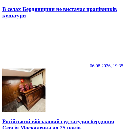
В селах Бердянщини не вистачає працівників
культури
06.08.2026, 19:35
Російський військовий суд засудив бердянця
Сергія Москаленка до 25 років