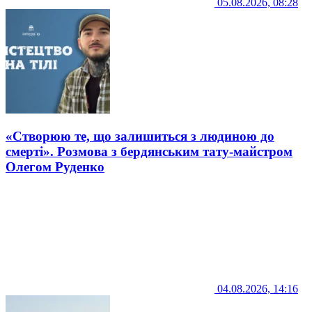
05.08.2026, 08:28
«Створюю те, що залишиться з людиною до
смерті». Розмова з бердянським тату-майстром
Олегом Руденко
04.08.2026, 14:16