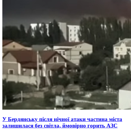
У Бердянську після нічної атаки частина міста
залишилася без світла, ймовірно горить АЗС