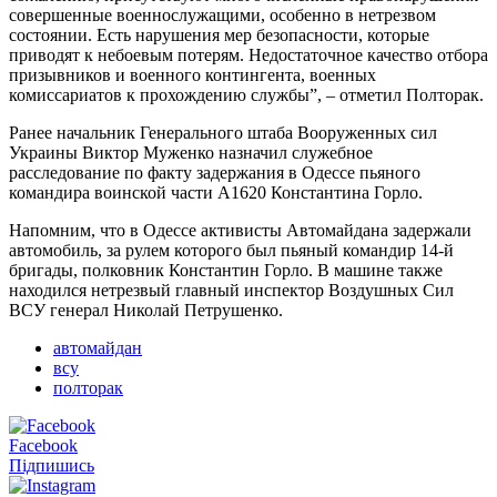
совершенные военнослужащими, особенно в нетрезвом
состоянии. Есть нарушения мер безопасности, которые
приводят к небоевым потерям. Недостаточное качество отбора
призывников и военного контингента, военных
комиссариатов к прохождению службы”, – отметил Полторак.
Ранее начальник Генерального штаба Вооруженных сил
Украины Виктор Муженко назначил служебное
расследование по факту задержания в Одессе пьяного
командира воинской части А1620 Константина Горло.
Напомним, что в Одессе активисты Автомайдана задержали
автомобиль, за рулем которого был пьяный командир 14-й
бригады, полковник Константин Горло. В машине также
находился нетрезвый главный инспектор Воздушных Сил
ВСУ генерал Николай Петрушенко.
автомайдан
всу
полторак
Facebook
Підпишись