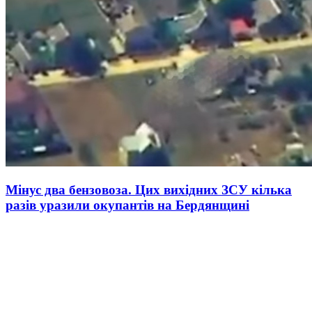
Мінус два бензовоза. Цих вихідних ЗСУ кілька
разів уразили окупантів на Бердянщині