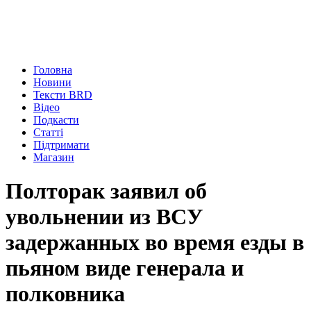
Головна
Новини
Тексти BRD
Відео
Подкасти
Статті
Підтримати
Магазин
Полторак заявил об
увольнении из ВСУ
задержанных во время езды в
пьяном виде генерала и
полковника