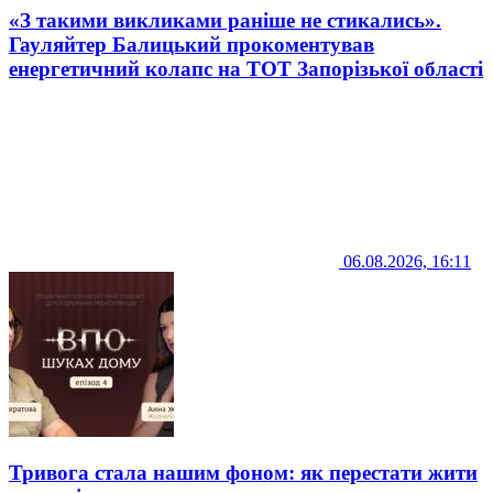
«З такими викликами раніше не стикались».
Гауляйтер Балицький прокоментував
енергетичний колапс на ТОТ Запорізької області
06.08.2026, 16:11
Тривога стала нашим фоном: як перестати жити