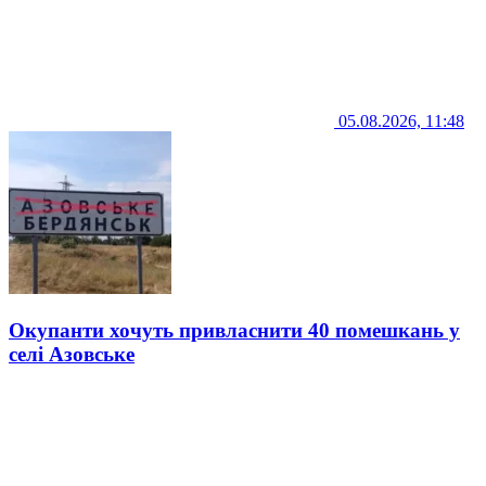
05.08.2026, 11:48
Окупанти хочуть привласнити 40 помешкань у
селі Азовське