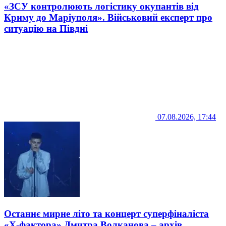
«ЗСУ контролюють логістику окупантів від
Криму до Маріуполя». Військовий експерт про
ситуацію на Півдні
07.08.2026, 17:44
Останнє мирне літо та концерт суперфіналіста
«Х-фактора» Дмитра Волканова – архів