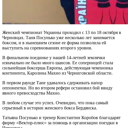
Женский чемпионат Украины проходил с 13 по 18 октября в
Черновцах. Таня Посунько уже несколько лет занимается
боксом, и в нынешнем сезоне ее форма позволила ей
выступить на соревнованиях второго уровня.
В финальном поединке у нашей 14-летней землячки
изначально не было много шансов. Ее соперницей стала
сильнейшая боксерша Европы, действующая чемпионка
континента, Каролина Махно из Черниговской области.
В первом раунде Тане удавалось сдерживать напор
оппонентки. Но во втором рефери остановил бой ввиду
явного превосходства Махно.
В любом случае это успех. Очевидно, что пока самый
серьезный в истории женского бокса Бердянска.
Татьяна Посунько и тренер Константин Коробов благодарят
фирму «Вектор-плюс» за помощь в организации поездки в
Черновцы.