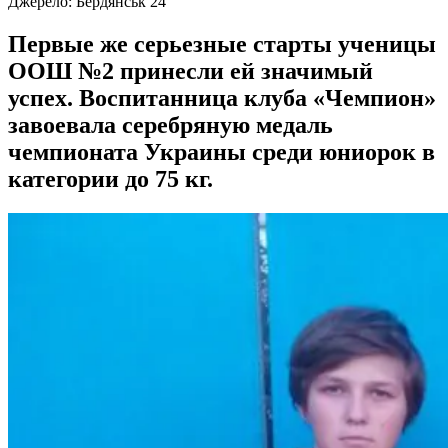
Джерело:
Бердянськ 24
Первые же серьезные старты ученицы
ООШ №2 принесли ей значимый
успех. Воспитанница клуба «Чемпион»
завоевала серебряную медаль
чемпионата Украины среди юниорок в
категории до 75 кг.