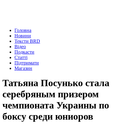
Головна
Новини
Тексти BRD
Відео
Подкасти
Статті
Підтримати
Магазин
Татьяна Посунько стала
серебряным призером
чемпионата Украины по
боксу среди юниоров