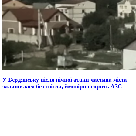
У Бердянську після нічної атаки частина міста
залишилася без світла, ймовірно горить АЗС