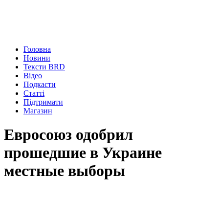
Головна
Новини
Тексти BRD
Відео
Подкасти
Статті
Підтримати
Магазин
Евросоюз одобрил
прошедшие в Украине
местные выборы