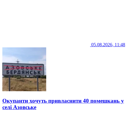
05.08.2026, 11:48
Окупанти хочуть привласнити 40 помешкань у
селі Азовське