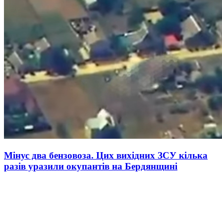
Мінус два бензовоза. Цих вихідних ЗСУ кілька
разів уразили окупантів на Бердянщині