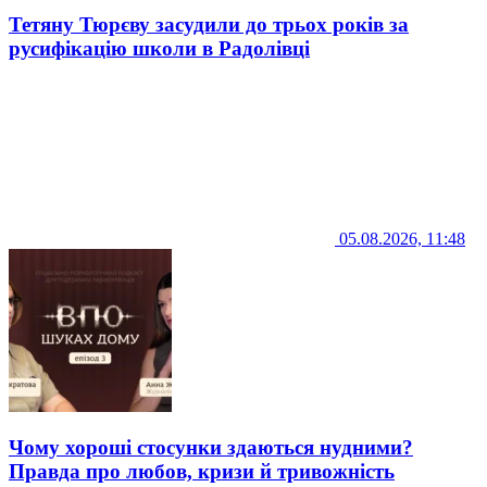
Тетяну Тюрєву засудили до трьох років за
русифікацію школи в Радолівці
05.08.2026, 11:48
Чому хороші стосунки здаються нудними?
Правда про любов, кризи й тривожність