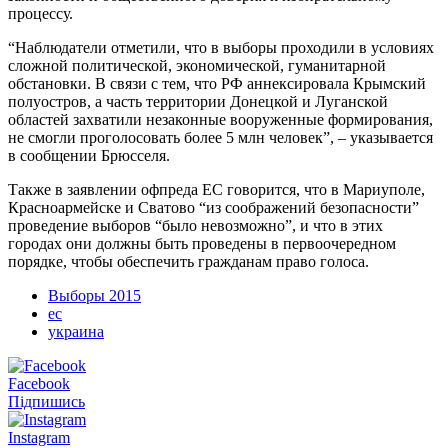
процессу.
“Наблюдатели отметили, что в выборы проходили в условиях
сложной политической, экономической, гуманитарной
обстановки. В связи с тем, что РФ аннексировала Крымский
полуостров, а часть территории Донецкой и Луганской
областей захватили незаконные вооруженные формирования,
не смогли проголосовать более 5 млн человек”, – указывается
в сообщении Брюсселя.
Также в заявлении офпреда ЕС говорится, что в Мариуполе,
Красноармейске и Сватово “из соображений безопасности”
проведение выборов “было невозможно”, и что в этих
городах они должны быть проведены в первоочередном
порядке, чтобы обеспечить гражданам право голоса.
Выборы 2015
ес
украина
Facebook
Підпишись
Instagram