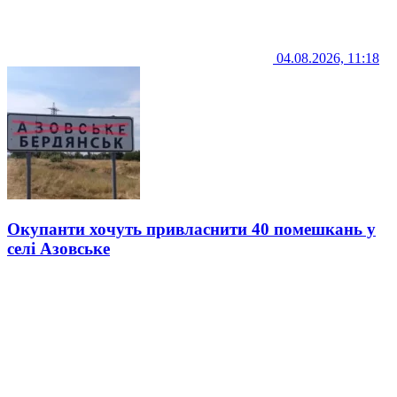
04.08.2026, 11:18
Окупанти хочуть привласнити 40 помешкань у
селі Азовське