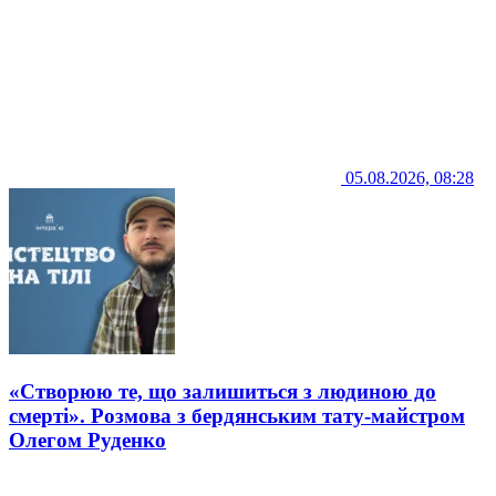
05.08.2026, 08:28
«Створюю те, що залишиться з людиною до
смерті». Розмова з бердянським тату-майстром
Олегом Руденко