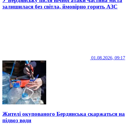
У Бердянську після нічної атаки частина міста
залишилася без світла, ймовірно горить АЗС
01.08.2026, 09:17
Жителі окупованого Бердянська скаржаться на
підвоз води