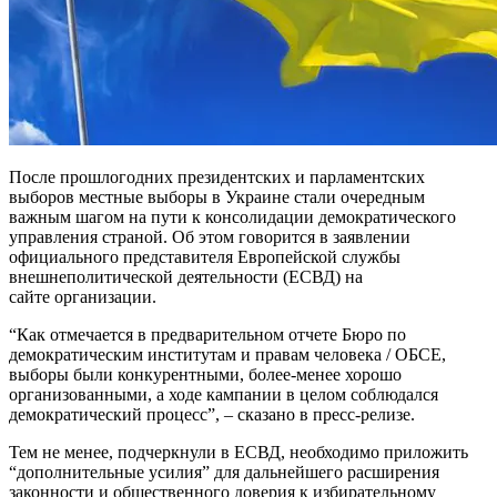
После прошлогодних президентских и парламентских
выборов местные выборы в Украине стали очередным
важным шагом на пути к консолидации демократического
управления страной. Об этом говорится в заявлении
официального представителя Европейской службы
внешнеполитической деятельности (ЕСВД) на
сайте организации.
“Как отмечается в предварительном отчете Бюро по
демократическим институтам и правам человека / ОБСЕ,
выборы были конкурентными, более-менее хорошо
организованными, а ходе кампании в целом соблюдался
демократический процесс”, – сказано в пресс-релизе.
Тем не менее, подчеркнули в ЕСВД, необходимо приложить
“дополнительные усилия” для дальнейшего расширения
законности и общественного доверия к избирательному