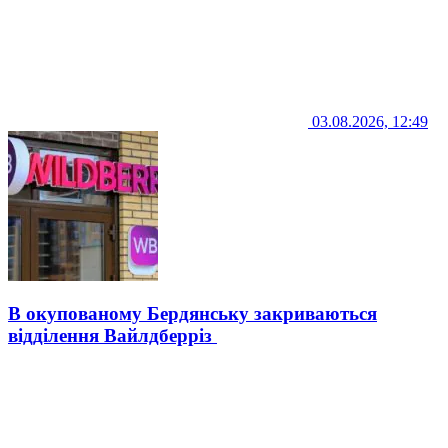
03.08.2026, 12:49
В окупованому Бердянську закриваються
відділення Вайлдберріз