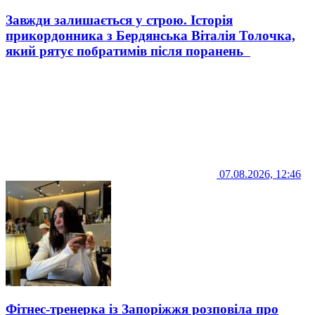
Завжди залишається у строю. Історія
прикордонника з Бердянська Віталія Толочка,
який рятує побратимів після поранень
07.08.2026, 12:46
Фітнес-тренерка із Запоріжжя розповіла про