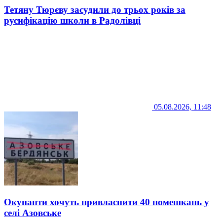
Тетяну Тюрєву засудили до трьох років за
русифікацію школи в Радолівці
05.08.2026, 11:48
Окупанти хочуть привласнити 40 помешкань у
селі Азовське