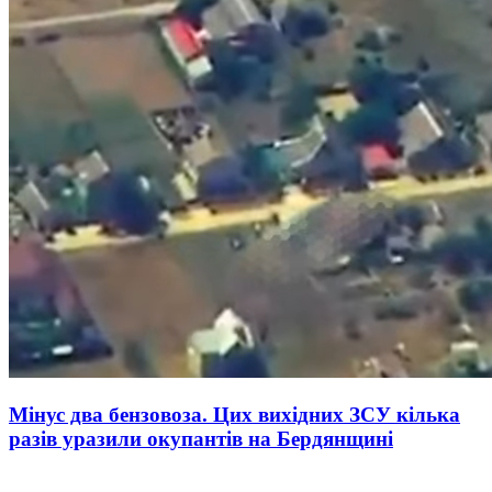
Мінус два бензовоза. Цих вихідних ЗСУ кілька
разів уразили окупантів на Бердянщині