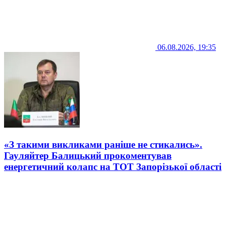
06.08.2026, 19:35
«З такими викликами раніше не стикались».
Гауляйтер Балицький прокоментував
енергетичний колапс на ТОТ Запорізької області