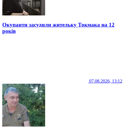
Окупанти засудили жительку Токмака на 12
років
07.08.2026, 13:12