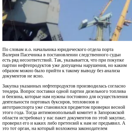
По словам и.о. начальника юридического отдела порта
Валерия Пасечника в постановлении следственного судьи
есть ряд несоответствий. Так, указывается, что при покупке
партии нефтепродуктов уже допущены нарушения, но каким
образом можно было прийти к такому выводу без анализа
документов не ясно.
Закупка указанных нефтепродуктов производилась согласно
тендера. Вопрос поставки одной партии дизельного топлива
и бензина, которые нам нужны постоянно для осуществления
деятельности портовых буксиров, тепловозов и
автотранспорта уже становился предметом проверки весной
этого года. Тогда антимонопольный комитет в Запорожской
области истребовал у нас пакет документов по этой закупке,
проверил его и каких либо претензий к нам не предъявил. А
это тот орган, на который возложена законодателем