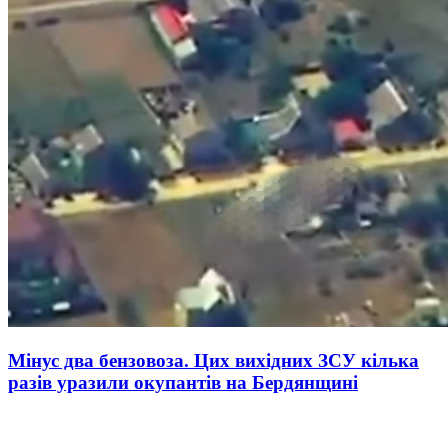
Мінус два бензовоза. Цих вихідних ЗСУ кілька
разів уразили окупантів на Бердянщині