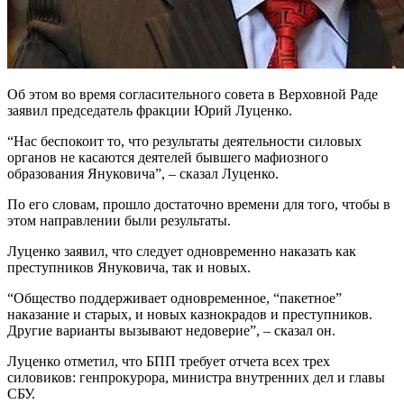
Об этом во время согласительного совета в Верховной Раде
заявил председатель фракции Юрий Луценко.
“Нас беспокоит то, что результаты деятельности силовых
органов не касаются деятелей бывшего мафиозного
образования Януковича”, – сказал Луценко.
По его словам, прошло достаточно времени для того, чтобы в
этом направлении были результаты.
Луценко заявил, что следует одновременно наказать как
преступников Януковича, так и новых.
“Общество поддерживает одновременное, “пакетное”
наказание и старых, и новых казнокрадов и преступников.
Другие варианты вызывают недоверие”, – сказал он.
Луценко отметил, что БПП требует отчета всех трех
силовиков: генпрокурора, министра внутренних дел и главы
СБУ.