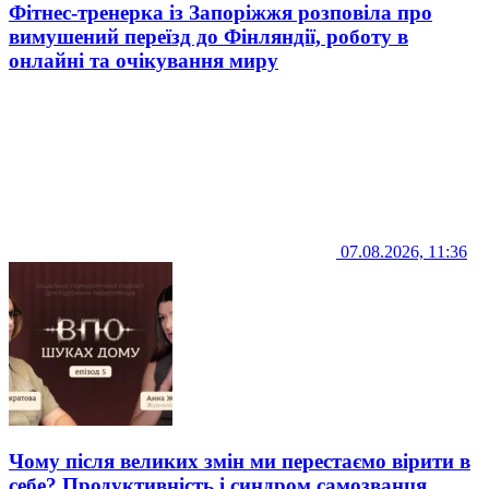
Фітнес-тренерка із Запоріжжя розповіла про
вимушений переїзд до Фінляндії, роботу в
онлайні та очікування миру
07.08.2026, 11:36
Чому після великих змін ми перестаємо вірити в
себе? Продуктивність і синдром самозванця.