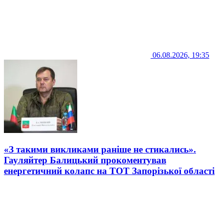
06.08.2026, 19:35
«З такими викликами раніше не стикались».
Гауляйтер Балицький прокоментував
енергетичний колапс на ТОТ Запорізької області