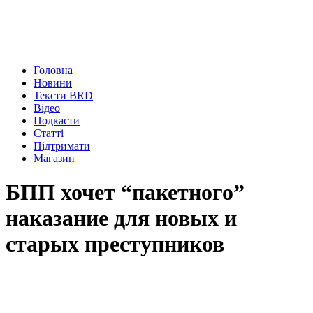
Головна
Новини
Тексти BRD
Відео
Подкасти
Статті
Підтримати
Магазин
БПП хочет “пакетного”
наказание для новых и
старых преступников