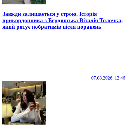
Завжди залишається у строю. Історія
прикордонника з Бердянська Віталія Толочка,
який рятує побратимів після поранень
07.08.2026, 12:46