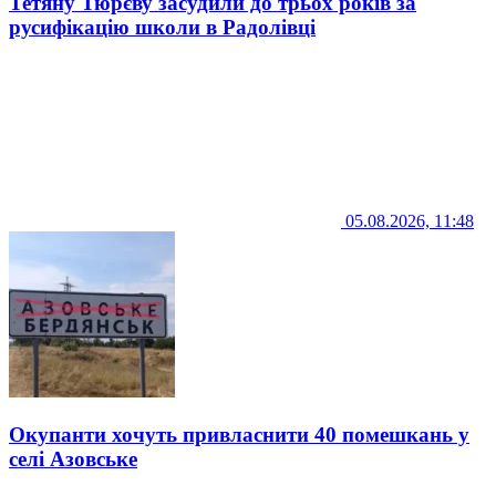
Тетяну Тюрєву засудили до трьох років за
русифікацію школи в Радолівці
05.08.2026, 11:48
Окупанти хочуть привласнити 40 помешкань у
селі Азовське