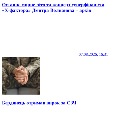
Останнє мирне літо та концерт суперфіналіста
«Х-фактора» Дмитра Волканова – архів
07.08.2026, 16:31
Бердянець отримав вирок за СЗЧ