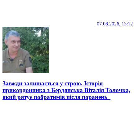
07.08.2026, 13:12
Завжди залишається у строю. Історія
прикордонника з Бердянська Віталія Толочка,
який рятує побратимів після поранень