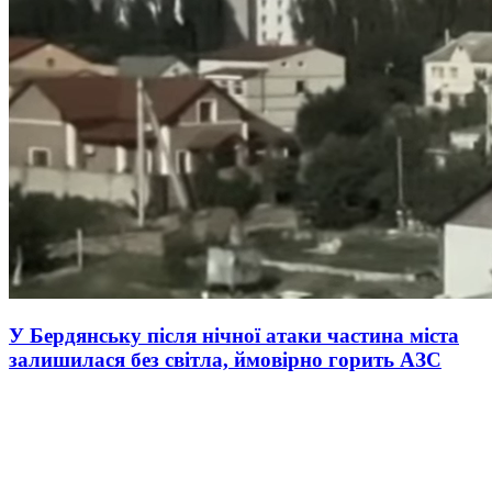
У Бердянську після нічної атаки частина міста
залишилася без світла, ймовірно горить АЗС