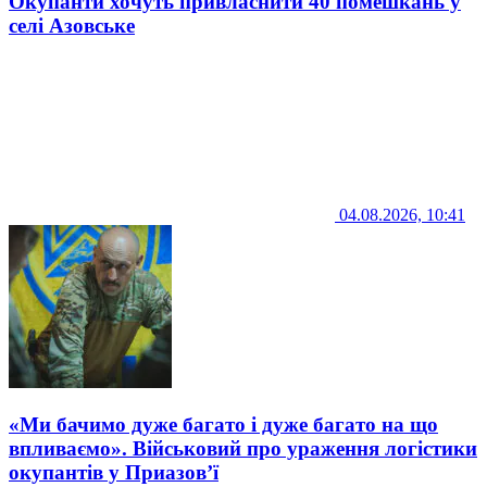
Окупанти хочуть привласнити 40 помешкань у
селі Азовське
04.08.2026, 10:41
«Ми бачимо дуже багато і дуже багато на що
впливаємо». Військовий про ураження логістики
окупантів у Приазов’ї