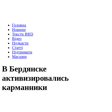
Головна
Новини
Тексти BRD
Відео
Подкасти
Статті
Підтримати
Магазин
В Бердянске
активизировались
карманники