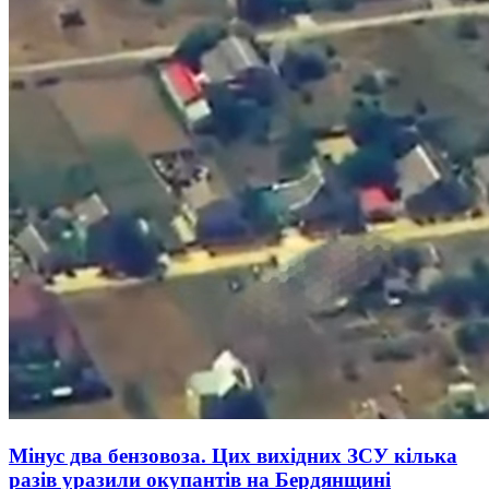
Мінус два бензовоза. Цих вихідних ЗСУ кілька
разів уразили окупантів на Бердянщині