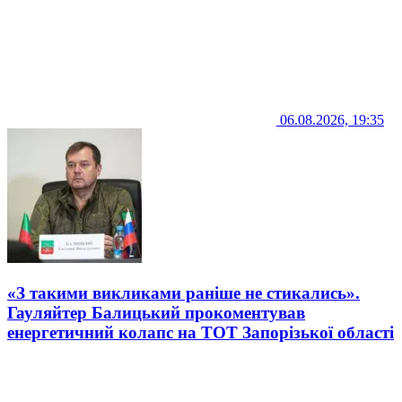
06.08.2026, 19:35
«З такими викликами раніше не стикались».
Гауляйтер Балицький прокоментував
енергетичний колапс на ТОТ Запорізької області