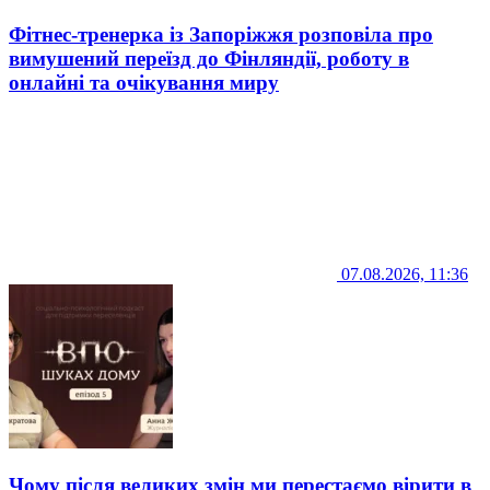
Фітнес-тренерка із Запоріжжя розповіла про
вимушений переїзд до Фінляндії, роботу в
онлайні та очікування миру
07.08.2026, 11:36
Чому після великих змін ми перестаємо вірити в