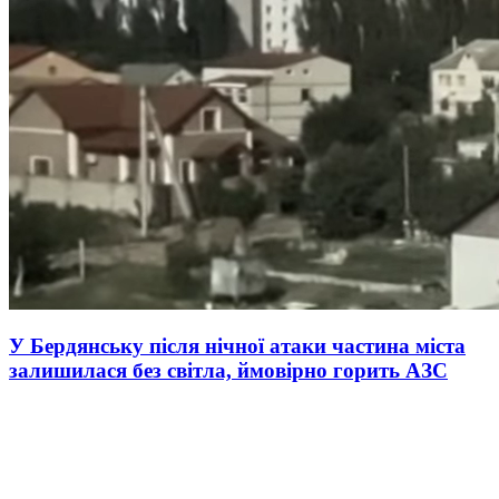
У Бердянську після нічної атаки частина міста
залишилася без світла, ймовірно горить АЗС