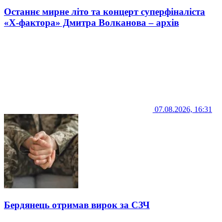
Останнє мирне літо та концерт суперфіналіста
«Х-фактора» Дмитра Волканова – архів
07.08.2026, 16:31
Бердянець отримав вирок за СЗЧ