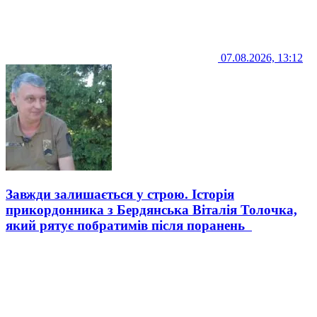
07.08.2026, 13:12
Завжди залишається у строю. Історія
прикордонника з Бердянська Віталія Толочка,
який рятує побратимів після поранень