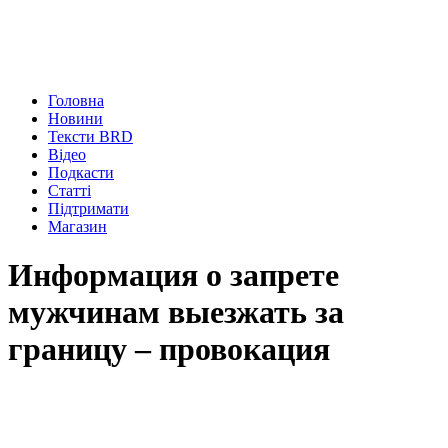
Головна
Новини
Тексти BRD
Відео
Подкасти
Статті
Підтримати
Магазин
Информация о запрете
мужчинам выезжать за
границу – провокация