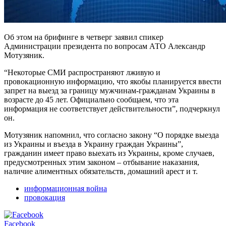
Об этом на брифинге в четверг заявил спикер
Администрации президента по вопросам АТО Александр
Мотузяник.
“Некоторые СМИ распространяют лживую и
провокационную информацию, что якобы планируется ввести
запрет на выезд за границу мужчинам-гражданам Украины в
возрасте до 45 лет. Официально сообщаем, что эта
информация не соответствует действительности”, подчеркнул
он.
Мотузяник напомнил, что согласно закону “О порядке выезда
из Украины и въезда в Украину граждан Украины”,
гражданин имеет право выехать из Украины, кроме случаев,
предусмотренных этим законом – отбывание наказания,
наличие алиментных обязательств, домашний арест и т.
информационная война
провокация
Facebook