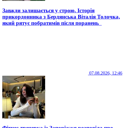
Завжди залишається у строю. Історія
прикордонника з Бердянська Віталія Толочка,
який рятує побратимів після поранень
07.08.2026, 12:46
Фітнес-тренерка із Запоріжжя розповіла про