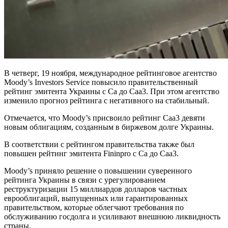
В четверг, 19 ноября, международное рейтинговое агентство
Moody’s Investors Service повысило правительственный
рейтинг эмитента Украины с Ca до Caa3. При этом агентство
изменило прогноз рейтинга с негативного на стабильный.
Отмечается, что Moody’s присвоило рейтинг Caa3 девяти
новым облигациям, созданным в биржевом долге Украины.
В соответствии с рейтингом правительства также был
повышен рейтинг эмитента Fininpro с Ca до Caa3.
Moody’s приняло решение о повышении суверенного
рейтинга Украины в связи с урегулированием
реструктуризации 15 миллиардов долларов частных
еврооблигаций, выпущенных или гарантированных
правительством, которые облегчают требования по
обслуживанию госдолга и усиливают внешнюю ликвидность
страны.