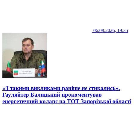
06.08.2026, 19:35
«З такими викликами раніше не стикались».
Гауляйтер Балицький прокоментував
енергетичний колапс на ТОТ Запорізької області