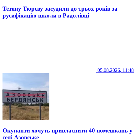
Тетяну Тюрєву засудили до трьох років за
русифікацію школи в Радолівці
05.08.2026, 11:48
Окупанти хочуть привласнити 40 помешкань у
селі Азовське