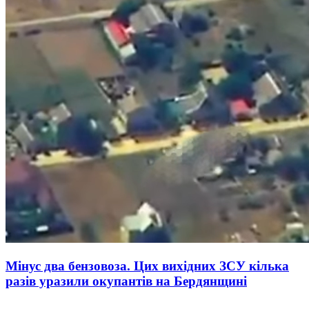
Мінус два бензовоза. Цих вихідних ЗСУ кілька
разів уразили окупантів на Бердянщині