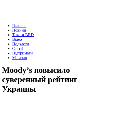
Головна
Новини
Тексти BRD
Відео
Подкасти
Статті
Підтримати
Магазин
Moody’s повысило
суверенный рейтинг
Украины