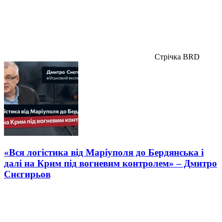
Стрічка BRD
«Вся логістика від Маріуполя до Бердянська і
далі на Крим під вогневим контролем» – Дмитро
Снєгирьов